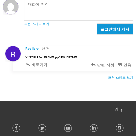
포럼 스레드 보기
로그인해서 게시
Raolibre
1년 전
R
очень полезное дополнение
바로가기
답변 작성
인용
포럼 스레드 보기
위
F
Facebook
Twitter
Youtube
LinkedIn
Instag
o
l