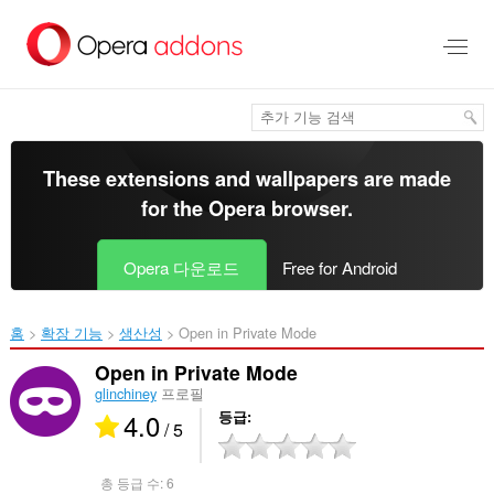
메
인
콘
텐
츠
로
건
너
These extensions and wallpapers are made
뜀
for the
Opera browser
.
Opera 다운로드
Free for Android
홈
확장 기능
생산성
Open in Private Mode‎
Open in Private Mode
glinchiney
프로필
4.0
등급
/ 5
총 등급 수:
6