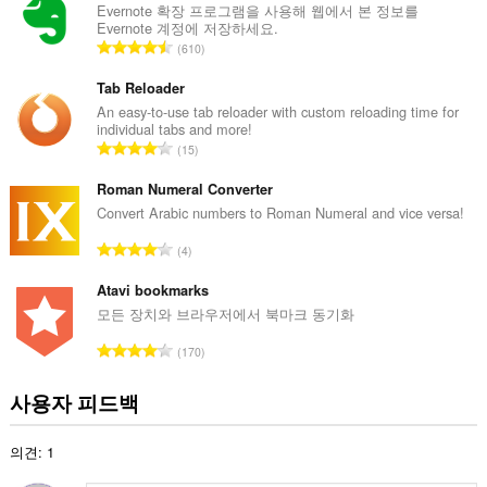
수
Evernote 확장 프로그램을 사용해 웹에서 본 정보를
Evernote 계정에 저장하세요.
:
총
610
등
급
Tab Reloader
수
An easy-to-use tab reloader with custom reloading time for
individual tabs and more!
:
총
15
등
급
Roman Numeral Converter
수
Convert Arabic numbers to Roman Numeral and vice versa!
:
총
4
등
급
Atavi bookmarks
수
모든 장치와 브라우저에서 북마크 동기화
:
총
170
등
급
사용자 피드백
수
:
의견: 1