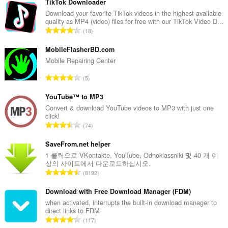
TikTok Downloader
Download your favorite TikTok videos in the highest available
quality as MP4 (video) files for free with our TikTok Video D...
총
18
등
급
MobileFlasherBD.com
수
Mobile Repairing Center
:
총
5
등
급
YouTube™ to MP3
수
Convert & download YouTube videos to MP3 with just one
click!
:
총
74
등
급
SaveFrom.net helper
수
1 클릭으로 VKontakte, YouTube, Odnoklassniki 및 40 개 이
상의 사이트에서 다운로드하십시오.
:
총
8192
등
급
Download with Free Download Manager (FDM)
수
when activated, interrupts the built-in download manager to
direct links to FDM
:
총
117