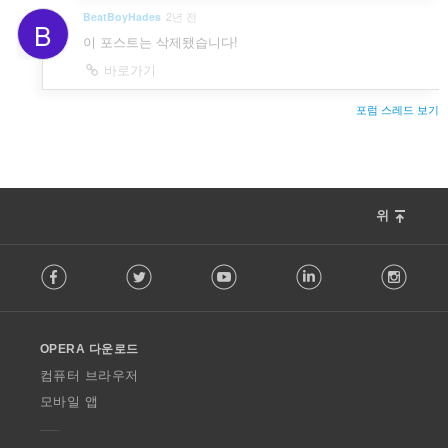
BeatBoyHades
2년 전
B
이 포스트는 삭제됐습니다!
바로가기
포럼 스레드 보기
위
F
Facebook
Twitter
Youtube
LinkedIn
Instag
o
l
l
o
OPERA 다운로드
w
O
컴퓨터 브라우저
p
모바일 앱
e
r