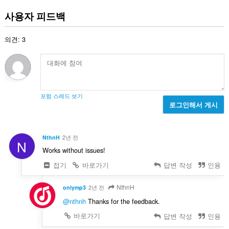
등
급
사용자 피드백
수
:
의견: 3
포럼 스레드 보기
로그인해서 게시
NthnH
2년 전
N
Works without issues!
접기
바로가기
답변 작성
인용
NthnH
onlymp3
2년 전
@nthnh
Thanks for the feedback.
바로가기
답변 작성
인용