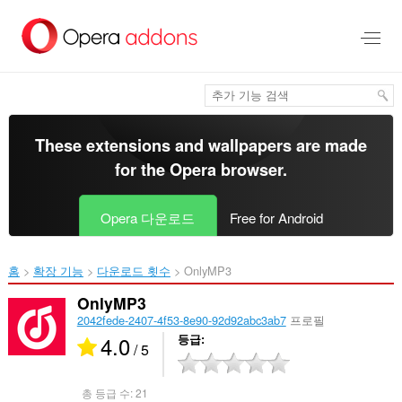
메
인
콘
텐
츠
로
건
너
These extensions and wallpapers are made
뜀
for the
Opera browser
.
Opera 다운로드
Free for Android
홈
확장 기능
다운로드 횟수
OnlyMP3‎
OnlyMP3
2042fede-2407-4f53-8e90-92d92abc3ab7
프로필
4.0
등급
/ 5
총 등급 수:
21