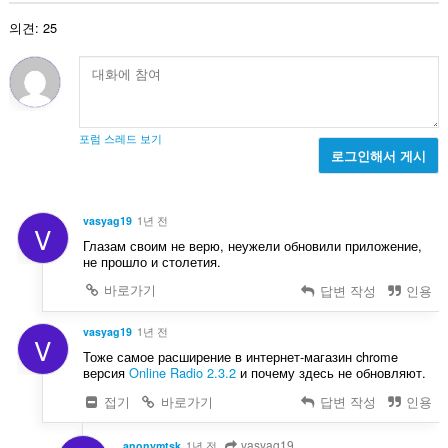
:
의견: 25
포럼 스레드 보기
로그인해서 게시
vasyag19
1년 전
V
Глазам своим не верю, неужели обновили приложение,
не прошло и столетия.
바로가기
답변 작성
인용
vasyag19
1년 전
V
Тоже самое расширение в интернет-магазин chrome
версия
Online Radio 2.3.2
и почему здесь не обновляют.
접기
바로가기
답변 작성
인용
vasyag19
anonymtsk
1년 전