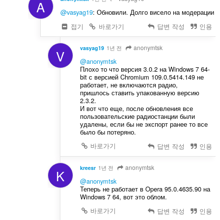
A
@vasyag19
: Обновили. Долго висело на модерации
접기
바로가기
답변 작성
인용
anonymtsk
vasyag19
1년 전
V
@anonymtsk
Плохо то что версия 3.0.2 на Windows 7 64-
bit с версией Chromium 109.0.5414.149 не
работает, не включаются радио,
пришлось ставить упакованную версию
2.3.2.
И вот что еще, после обновления все
пользовательские радиостанции были
удалены, если бы не экспорт ранее то все
было бы потеряно.
바로가기
답변 작성
인용
anonymtsk
kreesr
1년 전
K
@anonymtsk
Теперь не работает в Opera 95.0.4635.90 на
Windows 7 64, вот это облом.
바로가기
답변 작성
인용