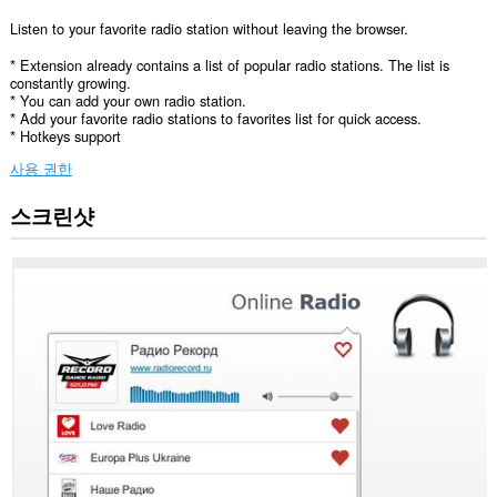
Listen to your favorite radio station without leaving the browser.
* Extension already contains a list of popular radio stations. The list is
constantly growing.
* You can add your own radio station.
* Add your favorite radio stations to favorites list for quick access.
* Hotkeys support
사용 권한
스크린샷
이
확
장
기
능
은
모
든
웹
사
이
트
의
데
이
터