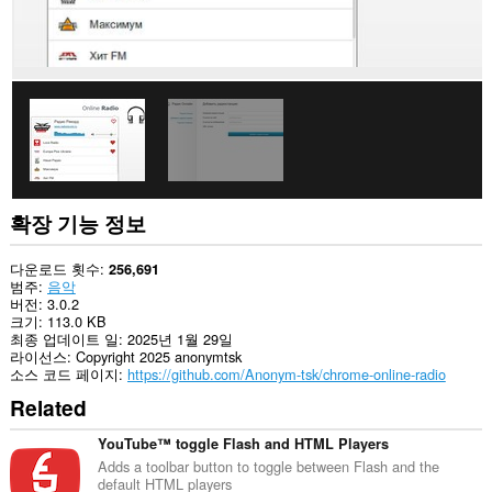
에
액
세
스
할
수
있
습
니
다.
이
확
확장 기능 정보
장
기
능
다운로드 횟수
256,691
은
범주
음악
탭
버전
3.0.2
및
크기
113.0 KB
탐
최종 업데이트 일
2025년 1월 29일
색
라이선스
Copyright 2025 anonymtsk
활
소스 코드 페이지
https://github.com/Anonym-tsk/chrome-online-radio
동
Related
에
액
세
YouTube™ toggle Flash and HTML Players
스
Adds a toolbar button to toggle between Flash and the
할
default HTML players