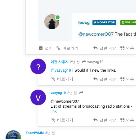
접기
바로가기
답변 작성
인용
vasyag19
이전 사용자
2년 전
?
@vasyag19
I would if I new the links.
바로가기
답변 작성
인용
vasyag19
2년 전
V
@newcomer007
List of streams of broadcasting radio stations -
link
바로가기
답변 작성
인용
TeamIWMM
3년 전