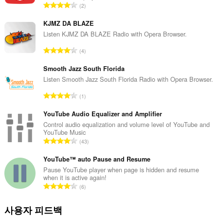
수
총
2
있
등
습
급
KJMZ DA BLAZE
니
다.
수
Listen KJMZ DA BLAZE Radio with Opera Browser.
:
총
4
등
급
Smooth Jazz South Florida
수
Listen Smooth Jazz South Florida Radio with Opera Browser.
:
총
1
등
급
YouTube Audio Equalizer and Amplifier
수
Control audio equalization and volume level of YouTube and
YouTube Music
:
총
43
등
급
YouTube™ auto Pause and Resume
수
Pause YouTube player when page is hidden and resume
when it is active again!
:
총
6
등
급
사용자 피드백
수