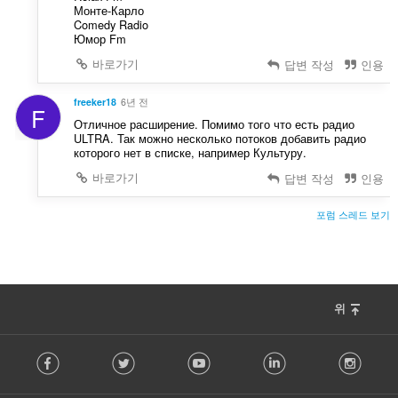
Монте-Карло
Comedy Radio
Юмор Fm
바로가기
답변 작성
인용
freeker18
6년 전
F
Отличное расширение. Помимо того что есть радио
ULTRA. Так можно несколько потоков добавить радио
которого нет в списке, например Культуру.
바로가기
답변 작성
인용
포럼 스레드 보기
위
F
Facebook
Twitter
Youtube
LinkedIn
Instag
o
l
l