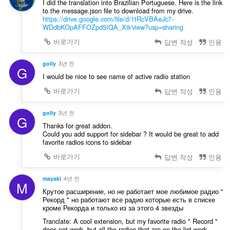
I did the translation into Brazilian Portuguese. Here is the link
to the message.json file to download from my drive.
https://drive.google.com/file/d/1tRcVBAeJc7-
WDdbKOpAFFOZpd5IQA_X9/view?usp=sharing
바로가기
답변 작성
인용
golly
3년 전
G
I would be nice to see name of active radio station
바로가기
답변 작성
인용
golly
3년 전
G
Thanks for great addon.
Could you add support for sidebar ? It would be great to add
favorite radios icons to sidebar
바로가기
답변 작성
인용
mayski
4년 전
M
Крутое расширение, но не работает мое любимое радио "
Рекорд " но работают все радио которые есть в списке
кроме Рекорда и только из за этого 4 звезды
Tranclate: A cool extension, but my favorite radio " Record "
does not work, but all the radios that are on the list work