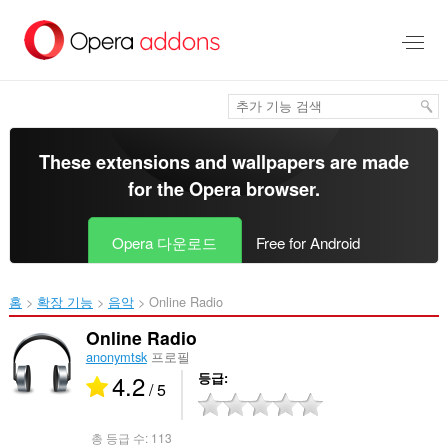
메
인
콘
텐
츠
로
건
너
These extensions and wallpapers are made
뜀
for the
Opera browser
.
Opera 다운로드
Free for Android
홈
확장 기능
음악
Online Radio‎
Online Radio
anonymtsk
프로필
4.2
등급
/ 5
총 등급 수:
113