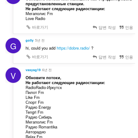
предустановленные станции.
Не работают следующие радиостанции:
Мегаполис Fm
Love Radio
바로가기
답변 작성
인용
golly
5년 전
G
hi, could you add
https://dobre.radio/
?
바로가기
답변 작성
인용
vasyag19
6년 전
V
Обновите потоки,
Не работают следующие радиостанции:
RadioRadio-Иркутск
Пилот Fm
Like Fm
Спорт Fm
Радио Energy
Tengri Fm
Радио Сибирь
Мегаполис Fm
Радио Romantika
Авторадио
Relax Fm