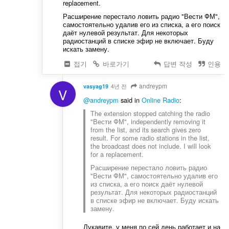
replacement.
Расширение перестало ловить радио "Вести ФМ",
самостоятельно удалив его из списка, а его поиск
даёт нулевой результат. Для некоторых
радиостанций в списке эфир не включает. Буду
искать замену.
접기
바로가기
답변 작성
인용
andreypm
vasyag19
4년 전
V
@andreypm
said in
Online Radio
:
The extension stopped catching the radio
"Вести ФМ", independently removing it
from the list, and its search gives zero
result. For some radio stations in the list,
the broadcast does not include. I will look
for a replacement.
Расширение перестало ловить радио
"Вести ФМ", самостоятельно удалив его
из списка, а его поиск даёт нулевой
результат. Для некоторых радиостанций
в списке эфир не включает. Буду искать
замену.
Лукавите, у меня по сей день работает и на