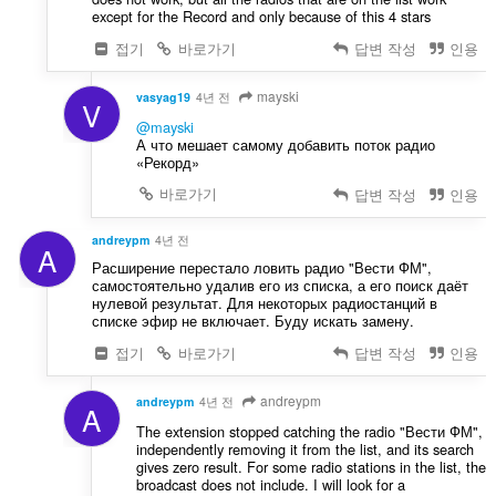
except for the Record and only because of this 4 stars
접기
바로가기
답변 작성
인용
mayski
vasyag19
4년 전
V
@mayski
А что мешает самому добавить поток радио
«Рекорд»
바로가기
답변 작성
인용
andreypm
4년 전
A
Расширение перестало ловить радио "Вести ФМ",
самостоятельно удалив его из списка, а его поиск даёт
нулевой результат. Для некоторых радиостанций в
списке эфир не включает. Буду искать замену.
접기
바로가기
답변 작성
인용
andreypm
andreypm
4년 전
A
The extension stopped catching the radio "Вести ФМ",
independently removing it from the list, and its search
gives zero result. For some radio stations in the list, the
broadcast does not include. I will look for a