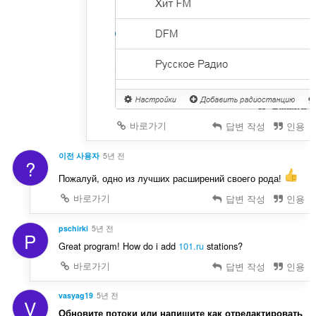
바로가기
답변 작성
인용
이전 사용자
5년 전
?
Пожалуй, одно из лучших расширений своего рода!
바로가기
답변 작성
인용
pschirki
5년 전
P
Great program! How do i add
101.ru
stations?
바로가기
답변 작성
인용
vasyag19
5년 전
V
Обновите потоки или напишите как отредактировать