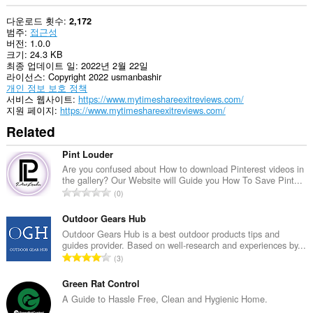
다운로드 횟수
2,172
범주
접근성
버전
1.0.0
크기
24.3 KB
최종 업데이트 일
2022년 2월 22일
라이선스
Copyright 2022 usmanbashir
개인 정보 보호 정책
서비스 웹사이트
https://www.mytimeshareexitreviews.com/
지원 페이지
https://www.mytimeshareexitreviews.com/
Related
Pint Louder
Are you confused about How to download Pinterest videos in
the gallery? Our Website will Guide you How To Save Pint...
총
0
등
급
Outdoor Gears Hub
수
Outdoor Gears Hub is a best outdoor products tips and
guides provider. Based on well-research and experiences by...
:
총
3
등
급
Green Rat Control
수
A Guide to Hassle Free, Clean and Hygienic Home.
: