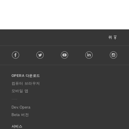
위
F
Facebook
Twitter
Youtube
LinkedIn
Instag
o
l
l
o
OPERA 다운로드
w
O
컴퓨터 브라우저
p
모바일 앱
e
r
a
Dev.Opera
Beta 버전
서비스