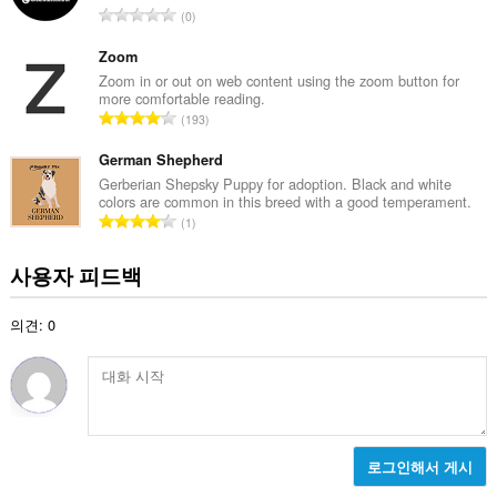
총
0
등
급
Zoom
수
Zoom in or out on web content using the zoom button for
more comfortable reading.
:
총
193
등
급
German Shepherd
수
Gerberian Shepsky Puppy for adoption. Black and white
colors are common in this breed with a good temperament.
:
총
1
등
급
사용자 피드백
수
:
의견: 0
로그인해서 게시