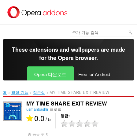
메
인
콘
텐
츠
로
건
너
These extensions and wallpapers are made
뜀
for the
Opera browser
.
Opera 다운로드
Free for Android
홈
확장 기능
접근성
MY TIME SHARE EXIT REVIEW‎
MY TIME SHARE EXIT REVIEW
usmanbashir
프로필
0.0
등급
/ 5
총 등급 수:
0