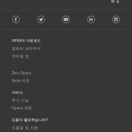
위
F
Facebook
Twitter
Youtube
LinkedIn
Instag
o
l
l
o
OPERA 다운로드
w
O
컴퓨터 브라우저
p
모바일 앱
e
r
a
Dev.Opera
Beta 버전
서비스
추가 기능
Opera 계정
도움이 필요하십니까?
도움말 및 지원