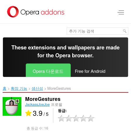
메
인
콘
텐
츠
로
건
너
These extensions and wallpapers are made
뜀
for the
Opera browser
.
Opera 다운로드
Free for Android
홈
확장 기능
생산성
MoreGestures‎
MoreGestures
JackassJoeJoe
프로필
3.9
등급
/ 5
총 등급 수:
16