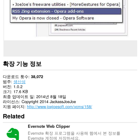
사
이
트
의
데
이
터
에
액
세
스
할
수
확장 기능 정보
있
습
니
다운로드 횟수
38,072
다.
범주
생산성
버전
1.0.2
이
크기
17.6 KB
확
최종 업데이트 일
2014년 8월 18일
장
라이선스
Copyright 2014 JackassJoeJoe
기
지원 페이지
http://www.joejoesoft.com/vcms/158/
능
Related
은
탐
색
Evernote Web Clipper
기
Evernote 확장 프로그램을 사용해 웹에서 본 정보를
록
Evernote 계정에 저장하세요.