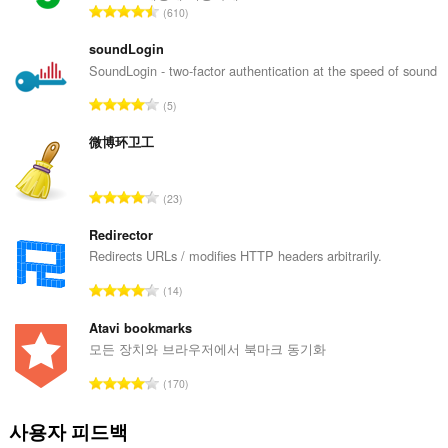
을
총
610
읽
등
고
급
수
soundLogin
정
수
SoundLogin - two-factor authentication at the speed of sound
할
:
수
총
5
있
등
습
급
微博环卫工
니
다.
수
:
이
총
23
확
등
장
급
Redirector
기
수
Redirects URLs / modifies HTTP headers arbitrarily.
능
은
:
총
탭
14
및
등
탐
급
Atavi bookmarks
색
수
모든 장치와 브라우저에서 북마크 동기화
활
:
동
총
에
170
등
액
세
급
사용자 피드백
스
수