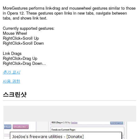
MoreGestures performs link-drag and mousewheel gestures similar to those
in Opera 12. These gestures open links in new tabs, navigate between
tabs, and shows link text.
Currently supported gestures:
Mouse Wheel
RightClick+Scroll Up
RightClick+Scroll Down
Link Drags
RightClick+Drag Up
RightClick+Drag Down...
추가 표시
사용 권한
스크린샷
이
확
장
기
능
은
모
든
웹