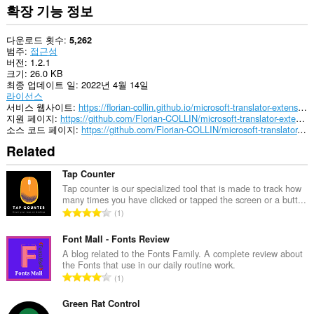
수
확장 기능 정보
있
습
니
다운로드 횟수
5,262
다.
범주
접근성
버전
1.2.1
크기
26.0 KB
최종 업데이트 일
2022년 4월 14일
라이선스
서비스 웹사이트
https://florian-collin.github.io/microsoft-translator-extension/
지원 페이지
https://github.com/Florian-COLLIN/microsoft-translator-extension/issues
소스 코드 페이지
https://github.com/Florian-COLLIN/microsoft-translator-extension
Related
Tap Counter
Tap counter is our specialized tool that is made to track how
many times you have clicked or tapped the screen or a butt...
총
1
등
급
Font Mall - Fonts Review
수
A blog related to the Fonts Family. A complete review about
the Fonts that use in our daily routine work.
:
총
1
등
급
Green Rat Control