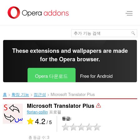
메
인
콘
텐
츠
로
건
너
These extensions and wallpapers are made
뜀
for the
Opera browser
.
Opera 다운로드
Free for Android
홈
확장 기능
접근성
Microsoft Translator Plus‎
Microsoft Translator Plus
florian-collin
프로필
4.2
등급
/ 5
총 등급 수:
3