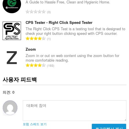
수
A Guide to Hassle Free, Clean and Hygienic Home.
:
총
0
등
급
CPS Tester - Right Click Speed Tester
수
The Right Click CPS Test is a testing tool that is designed to
check your right button clicking speed with CPS counter.
:
총
1
등
급
Zoom
수
Zoom in or out on web content using the zoom button for
more comfortable reading.
:
총
193
등
급
사용자 피드백
수
:
의견: 0
포럼 스레드 보기
로그인해서 게시