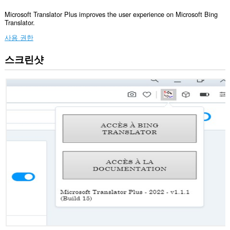
Microsoft Translator Plus improves the user experience on Microsoft Bing
Translator.
사용 권한
스크린샷
이
확
장
기
능
은
일
부
웹
사
이
트
의
데
이
터
에
액
세
스
할