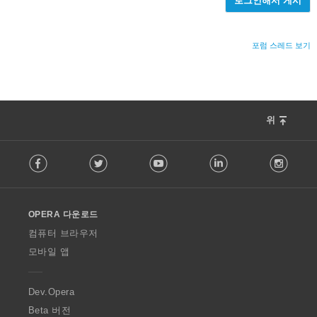
포럼 스레드 보기
위
F
Facebook
Twitter
Youtube
LinkedIn
Instag
o
l
l
o
OPERA 다운로드
w
O
컴퓨터 브라우저
p
모바일 앱
e
r
a
Dev.Opera
Beta 버전