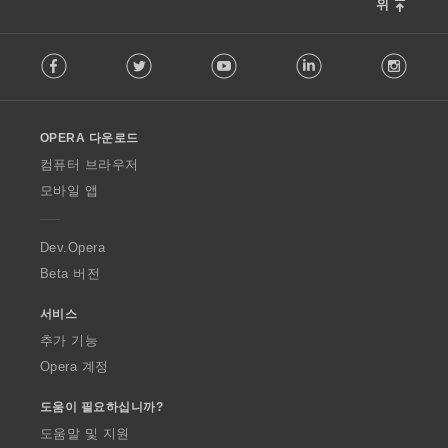
위
F
Facebook
Twitter
Youtube
LinkedIn
Instag
o
l
l
o
OPERA 다운로드
w
O
컴퓨터 브라우저
p
모바일 앱
e
r
a
Dev.Opera
Beta 버전
서비스
추가 기능
Opera 계정
도움이 필요하십니까?
도움말 및 지원