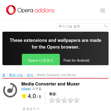
메
인
콘
텐
츠
로
건
너
These extensions and wallpapers are made
뜀
for the
Opera browser
.
Opera 다운로드
Free for Android
홈
확장 기능
음악
Media Converter and Muxer‎
Media Converter and Muxer
inbasic
프로필
4.0
등급
/ 5
총 등급 수:
4