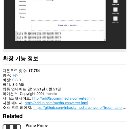
이
트
의
데
이
터
에
액
세
스
할
수
확장 기능 정보
있
습
니
다운로드 횟수
17,754
다.
범주
음악
버전
0.3.0
This
크기
8.6 MB
extension
최종 업데이트 일
2021년 6월 21일
can
라이선스
Copyright 2021 inbasic
exchange
서비스 웹사이트
http://add0n.com/media-converter.html
messages
지원 페이지
http://add0n.com/media-converter.html
with
소스 코드 페이지
https://github.com/inbasic/media-converter/tree/master/WebExtension
programs
Related
other
than
Opera.
Piano Prime