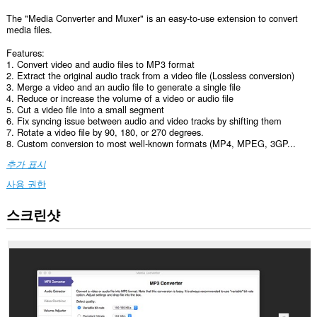
The "Media Converter and Muxer" is an easy-to-use extension to convert
media files.
Features:
1. Convert video and audio files to MP3 format
2. Extract the original audio track from a video file (Lossless conversion)
3. Merge a video and an audio file to generate a single file
4. Reduce or increase the volume of a video or audio file
5. Cut a video file into a small segment
6. Fix syncing issue between audio and video tracks by shifting them
7. Rotate a video file by 90, 180, or 270 degrees.
8. Custom conversion to most well-known formats (MP4, MPEG, 3GP...
추가 표시
사용 권한
스크린샷
이
확
장
기
능
은
일
부
웹
사