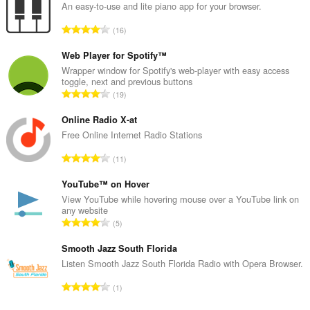
An easy-to-use and lite piano app for your browser.
총
16
등
급
Web Player for Spotify™
수
Wrapper window for Spotify's web-player with easy access
toggle, next and previous buttons
:
총
19
등
급
Online Radio X-at
수
Free Online Internet Radio Stations
:
총
11
등
급
YouTube™ on Hover
수
View YouTube while hovering mouse over a YouTube link on
any website
:
총
5
등
급
Smooth Jazz South Florida
수
Listen Smooth Jazz South Florida Radio with Opera Browser.
:
총
1
등