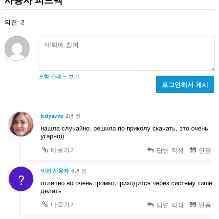
수
:
의견: 2
포럼 스레드 보기
로그인해서 게시
ledyaeva
2년 전
нашла случайно. решила по приколу скачать, это очень
угарно))
바로가기
답변 작성
인용
이전 사용자
6년 전
?
отлично но очень громко,приходится через систему тише
делать
바로가기
답변 작성
인용