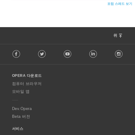
포럼 스레드 보기
위
F
Facebook
Twitter
Youtube
LinkedIn
Instag
o
l
l
o
OPERA 다운로드
w
O
컴퓨터 브라우저
p
모바일 앱
e
r
a
Dev.Opera
Beta 버전
서비스