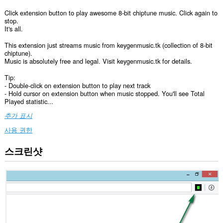
Click extension button to play awesome 8-bit chiptune music. Click again to
stop.
It's all.
This extension just streams music from keygenmusic.tk (collection of 8-bit
chiptune).
Music is absolutely free and legal. Visit keygenmusic.tk for details.
Tip:
- Double-click on extension button to play next track
- Hold cursor on extension button when music stopped. You'll see Total
Played statistic...
추가 표시
사용 권한
스크린샷
이
확
장
기
능
은
일
부
웹