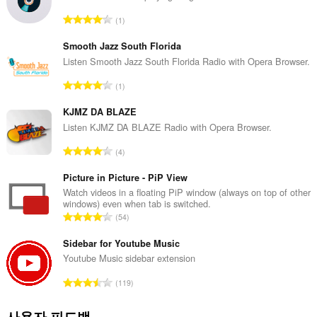
총
1
등
급
Smooth Jazz South Florida
수
Listen Smooth Jazz South Florida Radio with Opera Browser.
:
총
1
등
급
KJMZ DA BLAZE
수
Listen KJMZ DA BLAZE Radio with Opera Browser.
:
총
4
등
급
Picture in Picture - PiP View
수
Watch videos in a floating PiP window (always on top of other
windows) even when tab is switched.
:
총
54
등
급
Sidebar for Youtube Music
수
Youtube Music sidebar extension
:
총
119
등
급
사용자 피드백