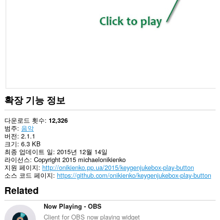
사
이
트
의
데
이
터
에
액
세
스
할
수
확장 기능 정보
있
습
니
다운로드 횟수
12,326
다.
범주
음악
버전
2.1.1
크기
6.3 KB
최종 업데이트 일
2015년 12월 14일
라이선스
Copyright 2015 michaelonikienko
지원 페이지
http://onikienko.pp.ua/2015/keygenjukebox-play-button
소스 코드 페이지
https://github.com/onikienko/keygenjukebox-play-button
Related
Now Playing - OBS
Client for OBS now playing widget