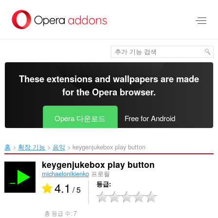
메
인
콘
텐
츠
로
건
너
These extensions and wallpapers are made
뜀
for the
Opera browser
.
Opera 다운로드
Free for Android
홈
확장 기능
음악
keygenjukebox play button‎
keygenjukebox play button
michaelonikienko
프로필
4.1
등급
/ 5
총 등급 수:
7