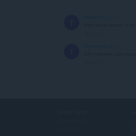
TheRiskyPirate
2년 전
T
Might also be because I'm on 
바로가기
TheRiskyPirate
2년 전
T
didn't really work, said it was 
바로가기
OPERA 다운로드
서
컴퓨터 브라우저
추
모바일 앱
O