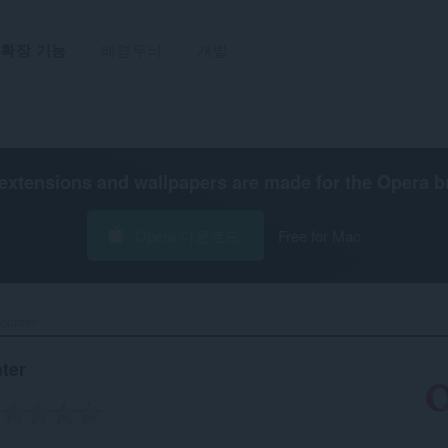
확장 기능
배경무늬
개발
extensions and wallpapers are made for the
Opera b
Opera 다운로드
Free for Mac
unter‎
ter