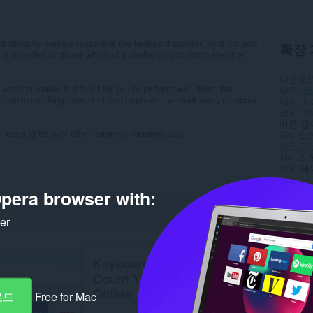
clicks for various reasons is the keyboard counter, try it out and
확장 
lly intended for those who find it challenging to complete other
다운로드
s website makes it difficult for you to perform well, then this
범주
접
o practice clicking from start and improve it without worrying about
버전
1.
크기
13
최종 업
 in keeping track of other common counting jobs.
라이선
개인 정
서비스 
지원 페
pera browser with:
Rela
ker
로드
Free for Mac