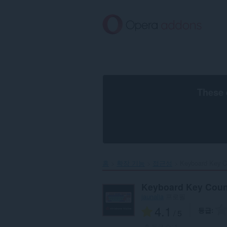
메
인
콘
텐
츠
로
건
너
뜀
These 
홈
확장 기능
접근성
Keyboard Key Co
Keyboard Key Coun
jaunalia
프로필
4.1
등급
/ 5
총 등급 수:
1