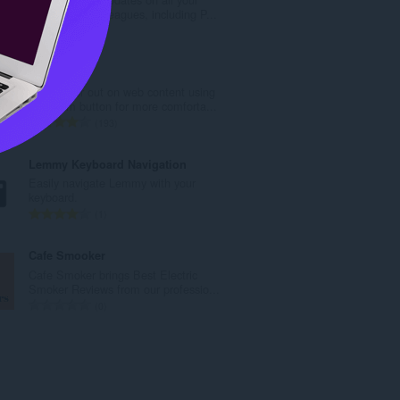
:
favorite cricket leagues, including P...
총
0
등
급
Zoom
수
Zoom in or out on web content using
:
the zoom button for more comforta...
총
193
등
급
Lemmy Keyboard Navigation
수
Easily navigate Lemmy with your
:
keyboard.
총
1
등
급
Cafe Smooker
수
Cafe Smoker brings Best Electric
:
Smoker Reviews from our professio...
총
0
등
급
수
: