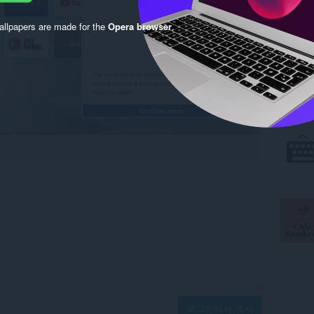
llpapers are made for the
Opera browser
.
로그인해서 게시