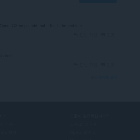
Opera GX so plz add that if that's the problem
답변 작성
인용
blocked.
답변 작성
인용
포럼 스레드 보기
비스
도움이 필요하십니까?
가 기능
도움말 및 지원
pera 계정
Opera 블로그