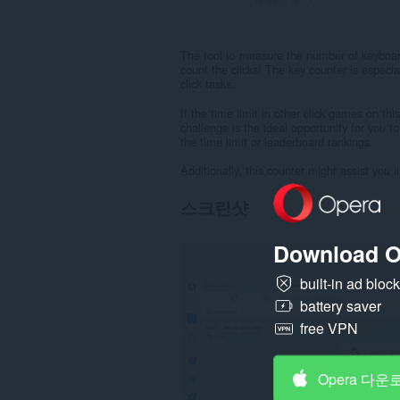
The tool to measure the number of keyboard 
count the clicks! The key counter is especia
click tasks.
If the time limit in other click games on thi
challenge is the ideal opportunity for you t
the time limit or leaderboard rankings.
Additionally, this counter might assist you
스크린샷
Download O
built-in ad bloc
battery saver
free VPN
Opera 다운