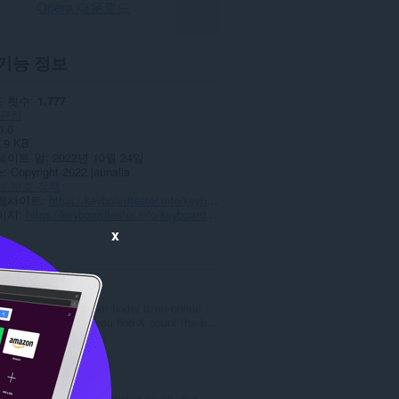
Opera 다운로드
기능 정보
 횟수
1,777
근성
0.0
.9 KB
데이트 일
2022년 10월 24일
스
Copyright 2022 jaunalia
보 보호 정책
웹사이트
https://keyboardtester.info/keyboard-counter/
이지
https://keyboardtester.info/keyboard-counter/
x
ted
Tap Tempo
Tap tempo bpm finder is an online
tool that lets you find & count the b...
총
2
등
급
Cricket Arroyo
수
Get the latest updates on all your