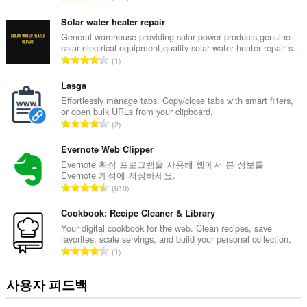
수
등
있
급
Solar water heater repair
습
니
수
General warehouse providing solar power products,genuine
다.
solar electrical equipment,quality solar water heater repair s...
:
총
1
This
등
extension
급
Lasga
can
수
Effortlessly manage tabs. Copy/close tabs with smart filters,
store
or open bulk URLs from your clipboard.
an
:
총
unlimited
2
amount
등
of
급
Evernote Web Clipper
client-
수
Evernote 확장 프로그램을 사용해 웹에서 본 정보를
side
Evernote 계정에 저장하세요.
:
data.
총
610
등
급
Cookbook: Recipe Cleaner & Library
수
Your digital cookbook for the web. Clean recipes, save
favorites, scale servings, and build your personal collection.
:
총
1
등
급
사용자 피드백
수
: