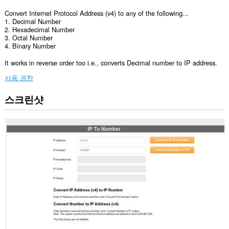
Convert Internet Protocol Address (v4) to any of the following...
1. Decimal Number
2. Hexadecimal Number
3. Octal Number
4. Binary Number
It works in reverse order too i.e., converts Decimal number to IP address.
사용 권한
스크린샷
이
확
장
기
능
은
일
부
웹
사
이
트
의
데
이
터