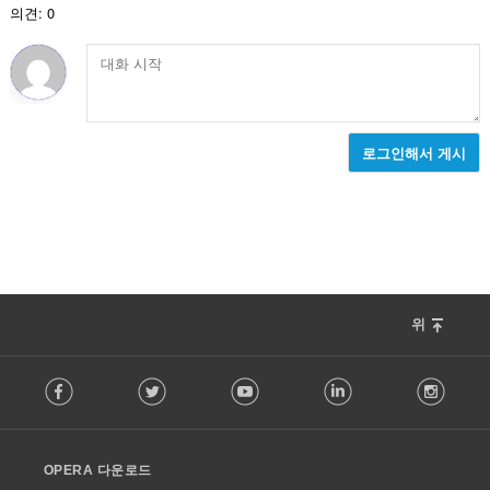
의견: 0
로그인해서 게시
위
F
Facebook
Twitter
Youtube
LinkedIn
Instag
o
l
l
o
OPERA 다운로드
w