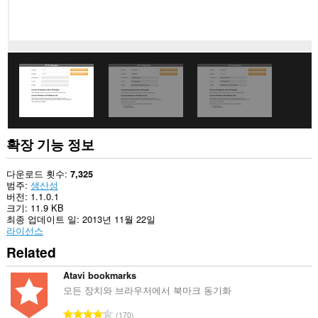
에
액
세
스
할
수
있
습
니
다.
이
확
확장 기능 정보
장
기
능
다운로드 횟수
7,325
은
범주
생산성
탭
버전
1.1.0.1
및
크기
11.9 KB
탐
최종 업데이트 일
2013년 11월 22일
색
라이선스
활
Related
동
에
액
Atavi bookmarks
세
모든 장치와 브라우저에서 북마크 동기화
스
할
총
170