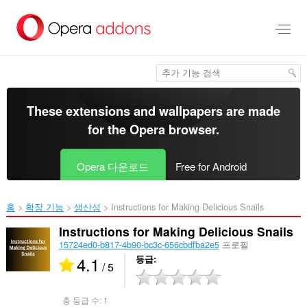
메
인
콘
텐
츠
로
건
너
These extensions and wallpapers are made
뜀
for the
Opera browser
.
Opera 다운로드
Free for Android
홈
확장 기능
생산성
Instructions for Making Delicious Snails‎
Instructions for Making Delicious Snails
15724ed0-b817-4b90-bc3c-656cbdfba2e5
프로필
4.1
등급
/ 5
총 등급 수:
1