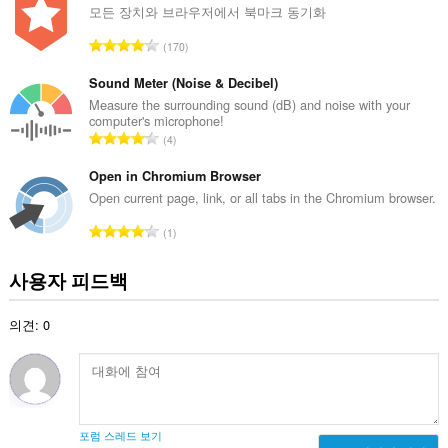
수
모든 장치와 브라우저에서 북마크 동기화
:
총
170
등
급
Sound Meter (Noise & Decibel)
수
Measure the surrounding sound (dB) and noise with your
computer's microphone!
:
총
4
등
급
Open in Chromium Browser
수
Open current page, link, or all tabs in the Chromium browser.
:
총
1
등
급
사용자 피드백
수
:
의견: 0
포럼 스레드 보기