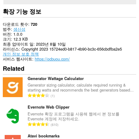
확장 기능 정보
다운로드 횟수
720
범주
생산성
버전
1.0.0
크기
12.3 KB
최종 업데이트 일
2023년 8월 10일
라이선스
Copyright 2023 15724ed0-b817-4b90-bc3c-656cbdfba2e5
개인 정보 보호 정책
서비스 웹사이트
https://ocbuou.com/
Related
Generator Wattage Calculator
Generator sizing calculator, calculate required running &
starting watts and recommends the best generators based...
총
1
등
급
Evernote Web Clipper
수
Evernote 확장 프로그램을 사용해 웹에서 본 정보를
Evernote 계정에 저장하세요.
:
총
610
등
급
Atavi bookmarks