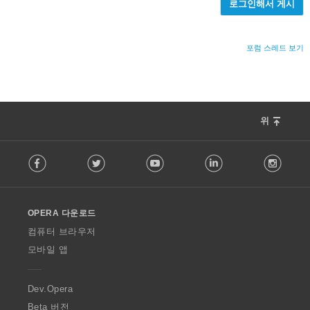
로그인해서 게시
포럼 스레드 보기
위
F
Facebook
Twitter
Youtube
LinkedIn
Instag
o
l
l
o
OPERA 다운로드
w
O
컴퓨터 브라우저
p
모바일 앱
e
r
a
Dev.Opera
Beta 버전