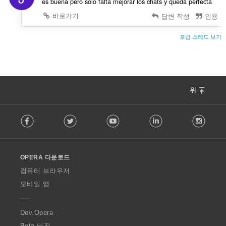
es buena pero solo falta mejorar los chats y queda perfecta
바로가기
답변 작성
인용
포럼 스레드 보기
위
F
Facebook
Twitter
Youtube
LinkedIn
Instag
o
l
l
o
OPERA 다운로드
w
O
컴퓨터 브라우저
p
모바일 앱
e
r
a
Dev.Opera
Beta 버전