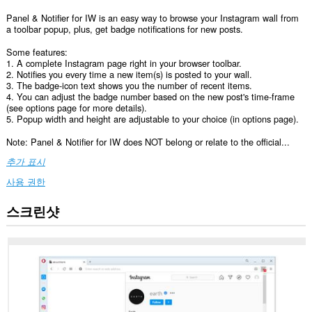
Panel & Notifier for IW is an easy way to browse your Instagram wall from
a toolbar popup, plus, get badge notifications for new posts.
Some features:
1. A complete Instagram page right in your browser toolbar.
2. Notifies you every time a new item(s) is posted to your wall.
3. The badge-icon text shows you the number of recent items.
4. You can adjust the badge number based on the new post's time-frame
(see options page for more details).
5. Popup width and height are adjustable to your choice (in options page).
Note: Panel & Notifier for IW does NOT belong or relate to the official...
추가 표시
사용 권한
스크린샷
이
확
장
기
능
은
일
부
웹