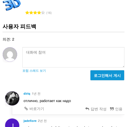
수
:
총
16
등
급
사용자 피드백
수
:
의견: 2
포럼 스레드 보기
로그인해서 게시
diriq
1년 전
отлично, работает как надо
바로가기
답변 작성
인용
jadefiore
2년 전
J