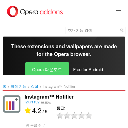
메
인
콘
텐
츠
로
건
너
These extensions and wallpapers are made
뜀
for the
Opera browser
.
Opera 다운로드
Free for Android
홈
확장 기능
쇼셜
Instagram™ Notifier‎
Instagram™ Notifier
ilgur1132
프로필
4.2
등급
/ 5
총 등급 수:
7