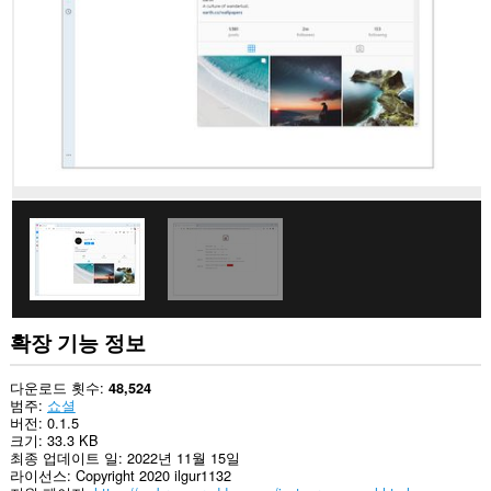
사
이
트
의
데
이
터
에
액
세
스
할
수
있
습
니
다.
확장 기능 정보
다운로드 횟수
48,524
범주
쇼셜
버전
0.1.5
크기
33.3 KB
최종 업데이트 일
2022년 11월 15일
라이선스
Copyright 2020 ilgur1132