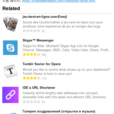
지원 페이지
https://mybrowseraddon.com/instagram-panel.html
Related
jeu-tarot-en-ligne.com•Emoji
Ajoute des fonctionnalités à jeu-tarot-en-ligne.com pour
améliorer votre expérience de jeu et corriger des bugs.
총
0
등
급
Skype™ Messenger
수
Skype for Web. Microsoft Skype App Lite for Google
Chrome. Messages, SMS, Calls, Video-Calls, Share, Profil...
:
총
66
등
급
Tumblr Savior for Opera
수
Would you like to control what shows up on your dashboard?
Tumblr Savior is here to save you!
:
총
15
등
급
IDE`a URL Shortener
수
Instantly shrink lengthy web addresses into compact,
shareable links with this sleek and efficient URL shortener.
:
총
0
등
급
Галерея поздравлений (открытки и музыка)