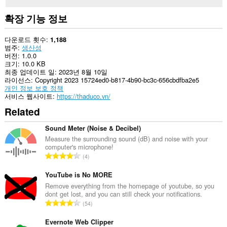
확장 기능 정보
다운로드 횟수
1,188
범주
생산성
버전
1.0.0
크기
10.0 KB
최종 업데이트 일
2023년 8월 10일
라이선스
Copyright 2023 15724ed0-b817-4b90-bc3c-656cbdfba2e5
개인 정보 보호 정책
서비스 웹사이트
https://thaduco.vn/
Related
Sound Meter (Noise & Decibel)
Measure the surrounding sound (dB) and noise with your
computer's microphone!
총
4
등
급
YouTube is No MORE
수
Remove everything from the homepage of youtube, so you
dont get lost, and you can still check your notifications.
:
총
54
등
급
Evernote Web Clipper