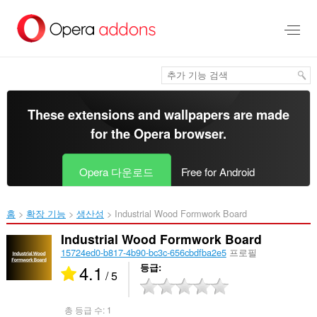
메
인
콘
텐
츠
로
건
너
These extensions and wallpapers are made
뜀
for the
Opera browser
.
Opera 다운로드
Free for Android
홈
확장 기능
생산성
Industrial Wood Formwork Board‎
Industrial Wood Formwork Board
15724ed0-b817-4b90-bc3c-656cbdfba2e5
프로필
4.1
등급
/ 5
총 등급 수:
1