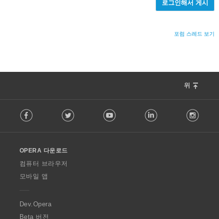
로그인해서 게시
포럼 스레드 보기
위
F
Facebook
Twitter
Youtube
LinkedIn
Instag
o
l
l
o
OPERA 다운로드
w
O
컴퓨터 브라우저
p
모바일 앱
e
r
a
Dev.Opera
Beta 버전