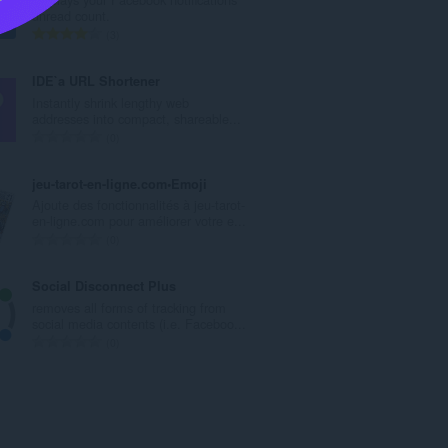
:
unread count.
총
3
등
급
IDE`a URL Shortener
수
Instantly shrink lengthy web
:
addresses into compact, shareable...
총
0
등
급
jeu-tarot-en-ligne.com•Emoji
수
Ajoute des fonctionnalités à jeu-tarot-
:
en-ligne.com pour améliorer votre e...
총
0
등
급
Social Disconnect Plus
수
removes all forms of tracking from
:
social media contents (i.e. Faceboo...
총
0
등
급
수
: