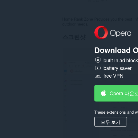
Home Rank Zone Provides you the best Info
outdoor needs.
스크린샷
Download O
built-in ad bloc
battery saver
free VPN
Opera 다운
These extensions and wa
모두 보기