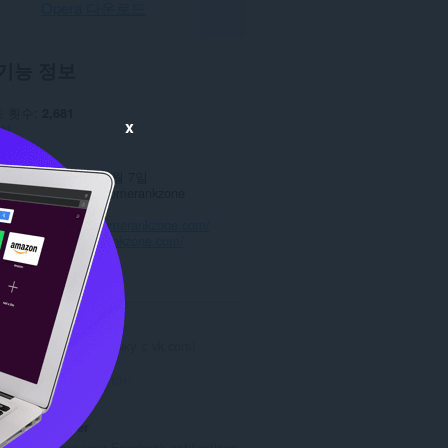
Opera 다운로드
기능 정보
 횟수
2,681
x
셜
0.0
.8 KB
데이트 일
2022년 2월 7일
스
Copyright 2022 homerankzone
보 보호 정책
웹사이트
https://homerankzone.com/
이지
https://homerankzone.com/
ted
VK Saver
Скачивай музыку с vk.com!
총
101
등
급
F-Notifier
수
Displays your Facebook notifications