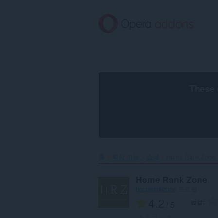
메
인
콘
텐
츠
로
건
너
뜀
These 
홈
확장 기능
쇼셜
Home Rank Zone‎
Home Rank Zone
homerankzone
프로필
4.2
등급
/ 5
총 등급 수:
2