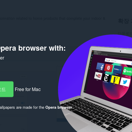
rmation related to home products that complete your indoor &
확장 
다운로드
범주
쇼
버전
1.
pera browser with:
크기
29
최종 업
라이선
ker
개인 정
서비스 
지원 페
Rela
로드
Free for Mac
llpapers are made for the
Opera browser
.