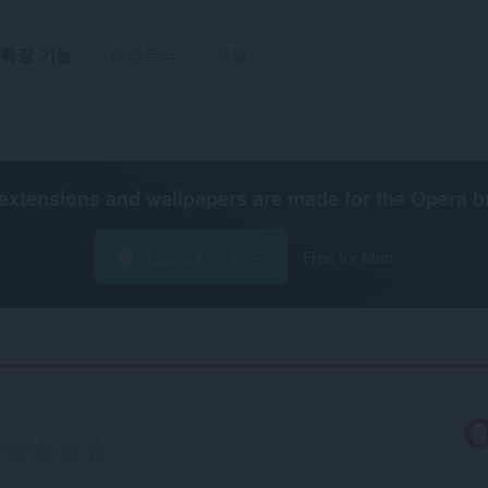
확장 기능
배경무늬
개발
extensions and wallpapers are made for the
Opera b
Opera 다운로드
Free for Mac