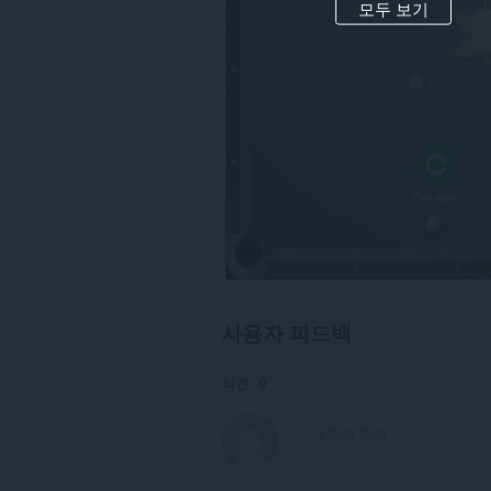
의
모두 보기
데
이
터
에
액
세
스
할
수
있
습
니
다.
이
확
장
기
사용자 피드백
능
은
탭
의견: 0
및
탐
색
활
동
에