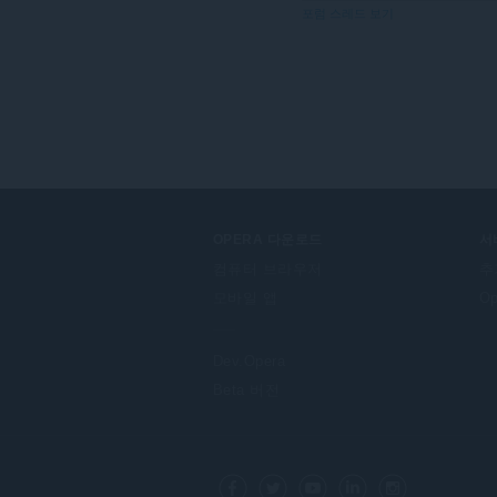
액
포럼 스레드 보기
세
스
할
수
있
습
니
다.
OPERA 다운로드
서
컴퓨터 브라우저
추
모바일 앱
O
Dev.Opera
Beta 버전
F
o
Facebook
Twitter
Youtube
LinkedIn
Instagram
l