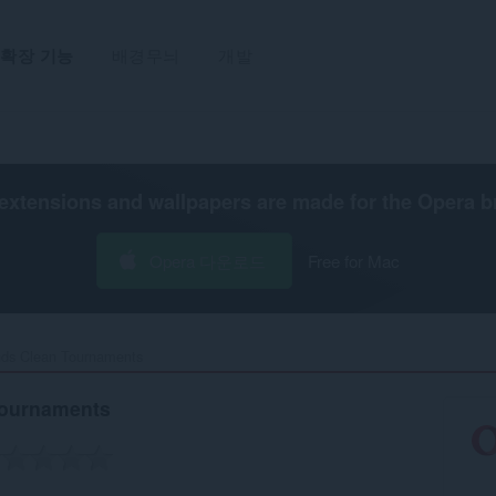
확장 기능
배경무늬
개발
extensions and wallpapers are made for the
Opera b
Opera 다운로드
Free for Mac
ds Clean Tournaments‎
Tournaments