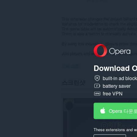
This extension changes the default billiard
statistics for moderators to check the eligibil
The game table will be automatically detec
There is also a button to manually activate 
By using this extension , players prove they
Join players and win prizes : gamezerlege
Download O
사용 권한
built-in ad bloc
이
스크린샷
확
battery saver
장
free VPN
기
능
은
일
Opera 다운
부
웹
사
이
These extensions and wa
트