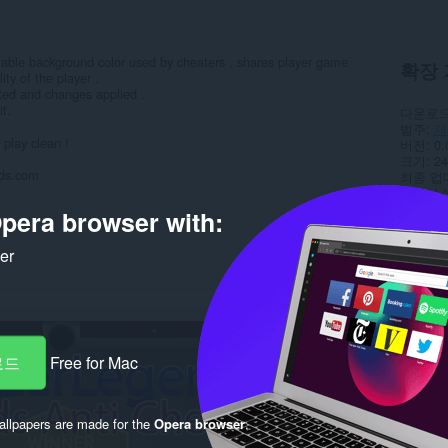
 table background color used by cheaters , shares player game
확장 
ity of the player .
ted and changes applied .
it.
다운로드
범주
재
 play clean !
버전
0.
크기
24
nds.com
최종 업
라이선
서비스 
pera browser with:
지원 페
ker
Rela
로드
Free for Mac
llpapers are made for the
Opera browser
.