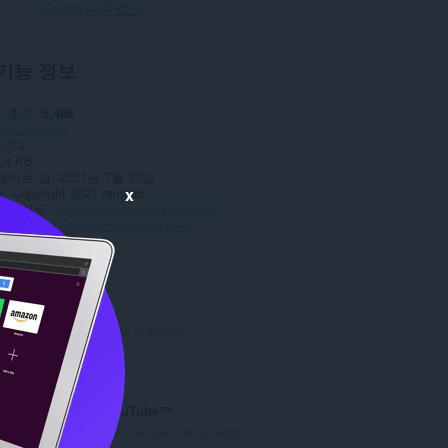
Opera 다운로드
기능 정보
 횟수
5,486
미있는 항목
0.0.2
.4 KB
데이트 일
2021년 7월 30일
x
스
Copyright 2021 ramilab
웹사이트
https://gamezerlegends.com/
이지
https://gamezerlegends.com/
ted
2048
Play 2048 in your browser!
총
15
등
급
Sidebar for YouTube™
수
Easy Access to YouTube via Sidebar
:
UI