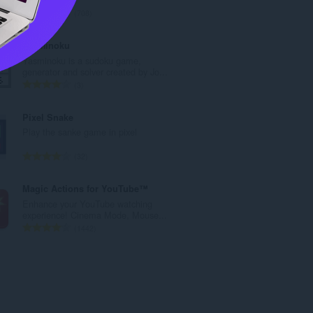
총
708
등
급
Yasminoku
수
Yasminoku is a sudoku game,
:
generator and solver created by Jo...
총
3
등
급
Pixel Snake
수
Play the sanke game in pixel
:
총
32
등
급
Magic Actions for YouTube™
수
Enhance your YouTube watching
:
experience! Cinema Mode, Mouse...
총
1442
등
급
수
: