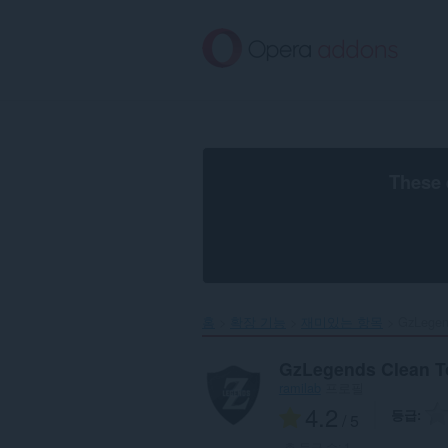
메
인
콘
텐
츠
로
건
너
뜀
These 
홈
확장 기능
재미있는 항목
GzLegen
GzLegends Clean 
ramilab
프로필
4.2
등급
/ 5
총 등급 수:
1