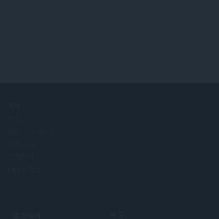
회사
채용
파트너가 되세요
언론 정보
문의하기
Opera 정보
Select
위