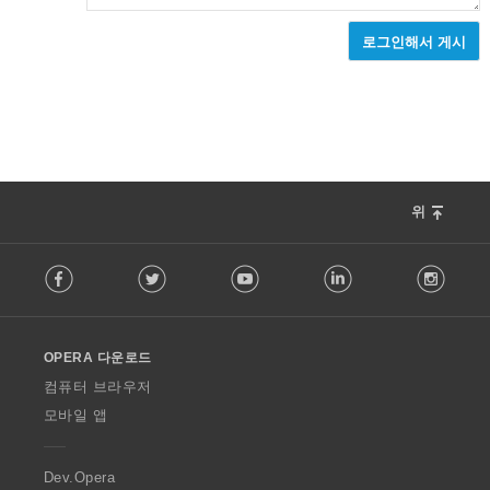
로그인해서 게시
위
F
Facebook
Twitter
Youtube
LinkedIn
Instag
o
l
l
o
OPERA 다운로드
w
O
컴퓨터 브라우저
p
모바일 앱
e
r
a
Dev.Opera