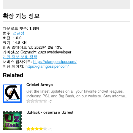
확장 기능 정보
다운로드 횟수
1,884
범주
접근성
버전
1.0.0
크기
14.8 KB
최종 업데이트 일
2023년 2월 13일
라이선스
Copyright 2023 iwebdeveloper
개인 정보 보호 정책
서비스 웹사이트
https://glamgossiper.com/
지원 페이지
https://glamgossiper.com/
Related
Cricket Arroyo
Get the latest updates on all your favorite cricket leagues,
including PSL and Big Bash, on our website. Stay informe...
총
0
등
급
UzHack - ответы к UzTest
수
:
총
5