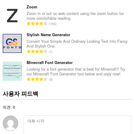
등
급
Zoom
수
Zoom in or out on web content using the zoom button for
more comfortable reading.
:
총
193
등
급
Stylish Name Generator
수
Convert Your Simple And Ordinary Looking Text Into Fancy
And Stylish One.
:
총
1
등
급
Minecraft Font Generator
수
Looking for a font generator that is best for Minecraft? Try
our Minecraft Font Generator tool below and copy now!
:
총
5
등
급
사용자 피드백
수
:
의견: 0