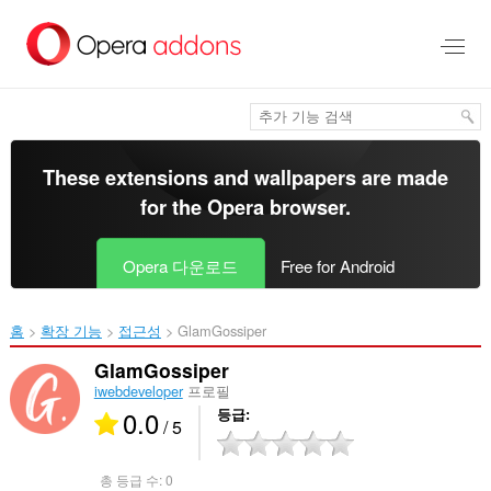
메
인
콘
텐
츠
로
건
너
These extensions and wallpapers are made
뜀
for the
Opera browser
.
Opera 다운로드
Free for Android
홈
확장 기능
접근성
GlamGossiper‎
GlamGossiper
iwebdeveloper
프로필
0.0
등급
/ 5
총 등급 수:
0