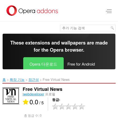
메
인
콘
텐
츠
로
건
너
These extensions and wallpapers are made
뜀
for the
Opera browser
.
Opera 다운로드
Free for Android
홈
확장 기능
접근성
Free Virtual News‎
Free Virtual News
iwebdeveloper
프로필
0.0
등급
/ 5
총 등급 수:
0