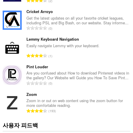
총
2
등
급
Cricket Arroyo
수
Get the latest updates on all your favorite cricket leagues,
including PSL and Big Bash, on our website. Stay informe...
:
총
0
등
급
Lemmy Keyboard Navigation
수
Easily navigate Lemmy with your keyboard.
:
총
1
등
급
Pint Louder
수
Are you confused about How to download Pinterest videos in
the gallery? Our Website will Guide you How To Save Pint...
:
총
0
등
급
Zoom
수
Zoom in or out on web content using the zoom button for
more comfortable reading.
:
총
193
등
급
사용자 피드백
수