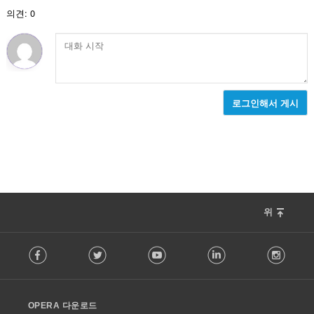
:
의견: 0
로그인해서 게시
위
F
Facebook
Twitter
Youtube
LinkedIn
Instag
o
l
l
o
OPERA 다운로드
w