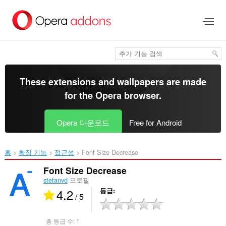
메
인
콘
텐
츠
로
건
너
These extensions and wallpapers are made
뜀
for the
Opera browser
.
Opera 다운로드
Free for Android
홈
확장 기능
접근성
Font Size Decrease‎
Font Size Decrease
stefanvd
프로필
4.2
등급
/ 5
총 등급 수:
1