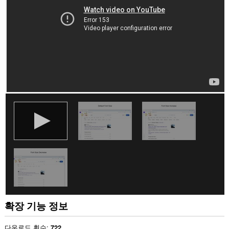
이
트
의
데
이
터
에
액
세
스
할
수
있
습
니
다.
확장 기능 정보
다운로드 횟수
722