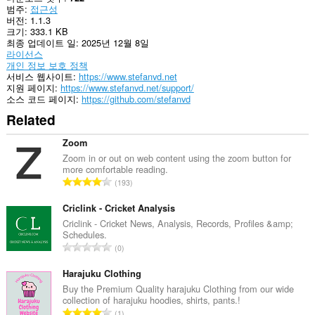
범주
접근성
버전
1.1.3
크기
333.1 KB
최종 업데이트 일
2025년 12월 8일
라이선스
개인 정보 보호 정책
서비스 웹사이트
https://www.stefanvd.net
지원 페이지
https://www.stefanvd.net/support/
소스 코드 페이지
https://github.com/stefanvd
Related
Zoom
Zoom in or out on web content using the zoom button for
more comfortable reading.
총
193
등
급
Criclink - Cricket Analysis
수
Criclink - Cricket News, Analysis, Records, Profiles &amp;
Schedules.
:
총
0
등
급
Harajuku Clothing
수
Buy the Premium Quality harajuku Clothing from our wide
collection of harajuku hoodies, shirts, pants.!
:
총
1