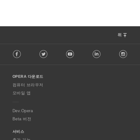
위
F
Facebook
Twitter
Youtube
LinkedIn
Instag
o
l
l
o
OPERA 다운로드
w
O
컴퓨터 브라우저
p
모바일 앱
e
r
a
Dev.Opera
Beta 버전
서비스
추가 기능