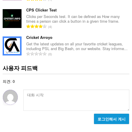
등
급
CPS Clicker Test
수
Clicks per Seconds test. It can be defined as How many
times a person can click a button in a given time frame.
:
총
4
등
급
Cricket Arroyo
수
Get the latest updates on all your favorite cricket leagues,
including PSL and Big Bash, on our website. Stay informe...
:
총
0
등
급
사용자 피드백
수
:
의견: 0
로그인해서 게시