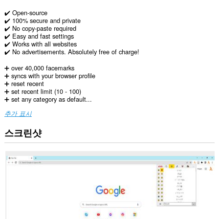
️✔️ Open-source
✔️ 100% secure and private
✔️ No copy-paste required
✔️ Easy and fast settings
✔️ Works with all websites
✔️ No advertisements. Absolutely free of charge!
➕ over 40,000 facemarks
➕ syncs with your browser profile
➕ reset recent
➕ set recent limit (10 - 100)
➕ set any category as default...
추가 표시
스크린샷