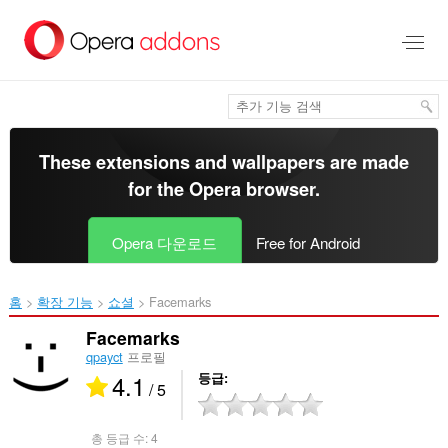
메
인
콘
텐
츠
로
건
너
These extensions and wallpapers are made
뜀
for the
Opera browser
.
Opera 다운로드
Free for Android
홈
확장 기능
쇼셜
Facemarks‎
Facemarks
qpayct
프로필
4.1
등급
/ 5
총 등급 수:
4