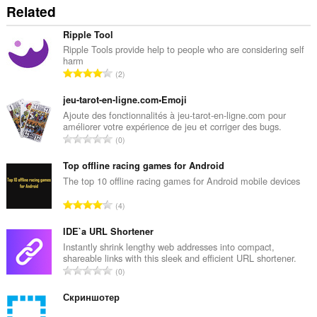
Related
Ripple Tool
Ripple Tools provide help to people who are considering self
harm
총
2
등
급
jeu-tarot-en-ligne.com•Emoji
수
Ajoute des fonctionnalités à jeu-tarot-en-ligne.com pour
améliorer votre expérience de jeu et corriger des bugs.
:
총
0
등
급
Top offline racing games for Android
수
The top 10 offline racing games for Android mobile devices
:
총
4
등
급
IDE`a URL Shortener
수
Instantly shrink lengthy web addresses into compact,
shareable links with this sleek and efficient URL shortener.
:
총
0
등
급
Скриншотер
수