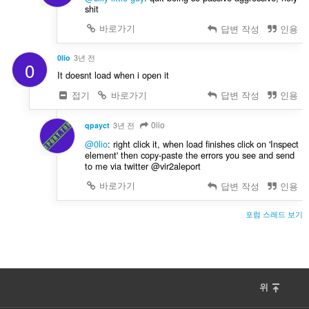
shit
바로가기
답변 작성
인용
0lio
3년 전
0
It doesnt load when i open it
접기
바로가기
답변 작성
인용
0lio
qpayct
3년 전
@0lio
: right click it, when load finishes click on 'Inspect
element' then copy-paste the errors you see and send
to me via twitter @vir2aleport
바로가기
답변 작성
인용
포럼 스레드 보기
위