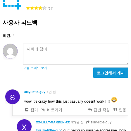
:
총
34
등
급
사용자 피드백
수
:
의견: 4
포럼 스레드 보기
로그인해서 게시
silly-little-guy
1년 전
S
wow it's crazy how this just casually doesnt work !!!!
접기
바로가기
답변 작성
인용
silly-little-guy
XX-LILLY-GARDEN-XX
3개월 전
X
@silly-little-guy
: quit being so passive-aggressive, holy