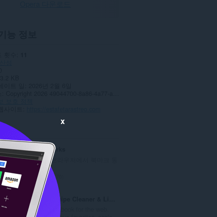
Opera 다운로드
기능 정보
 횟수
11
산성
0
3.2 KB
데이트 일
2026년 2월 6일
스
Copyright 2026 49044700-8a86-4a77-a792-5d46e947a1bd
보 보호 정책
웹사이트
https://estafetarastreo.com
x
ted
Atavi bookmarks
모든 장치와 브라우저에서 북마크 동
기화
총
170
등
급
Cookbook: Recipe Cleaner & Library
수
Your digital cookbook for the web.
:
Clean recipes, save favorites, scale...