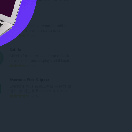
총
1
등
급
Zi Screen
수
Take a screenshot, share it, add a
:
task in Trello with a screenshot
총
5
등
급
Exinfo
수
Checks for the exchanger in a black
:
or white list, and displays additional...
총
2
등
급
Evernote Web Clipper
수
Evernote 확장 프로그램을 사용해 웹
:
에서 본 정보를 Evernote 계정에 저...
총
610
등
급
수
: