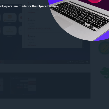
llpapers are made for the
Opera browser
.