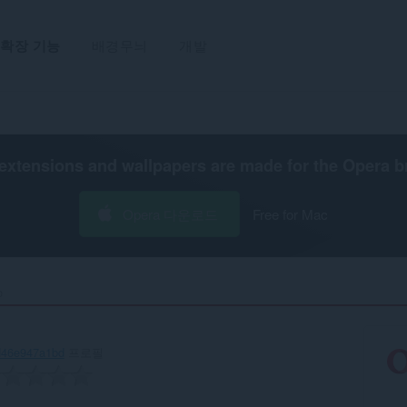
확장 기능
배경무늬
개발
extensions and wallpapers are made for the
Opera b
Opera 다운로드
Free for Mac
‎
d46e947a1bd
프로필