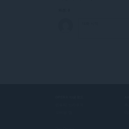
의견: 0
OPERA 다운로드
서
컴퓨터 브라우저
추
모바일 앱
O
Dev.Opera