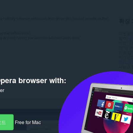
y-friendly browser extension that gives you instant access to the
확장 
stafetarastreo.com/
다운로드
es without typing the website address each time.
범주
생
버전
1.
크기
10
최종 업
라이선
개인 정
서비스 
Rela
pera browser with:
ker
로드
Free for Mac