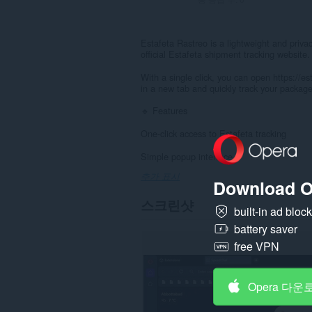
Estafeta Rastreo is a lightweight and privac
official Estafeta shipment tracking website.
With a single click, you can open https://e
in a new tab and quickly track your packag
🔹 Features
One-click access to Estafeta tracking
Simple popup interface...
추가 표시
Download O
스크린샷
built-in ad bloc
battery saver
free VPN
Opera 다운