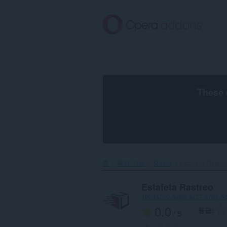
메
인
콘
텐
츠
로
건
너
뜀
These 
홈
확장 기능
생산성
Estafeta Rastreo
Estafeta Rastreo
49044700-8a86-4a77-a792-5
0.0
등급
/ 5
총 등급 수:
0