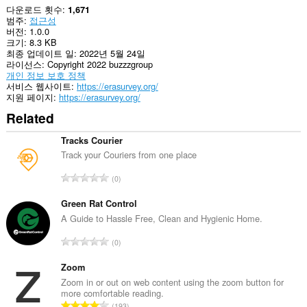
다운로드 횟수
1,671
범주
접근성
버전
1.0.0
크기
8.3 KB
최종 업데이트 일
2022년 5월 24일
라이선스
Copyright 2022 buzzzgroup
개인 정보 보호 정책
서비스 웹사이트
https://erasurvey.org/
지원 페이지
https://erasurvey.org/
Related
Tracks Courier
Track your Couriers from one place
총
0
등
급
Green Rat Control
수
A Guide to Hassle Free, Clean and Hygienic Home.
:
총
0
등
급
Zoom
수
Zoom in or out on web content using the zoom button for
more comfortable reading.
:
총
193