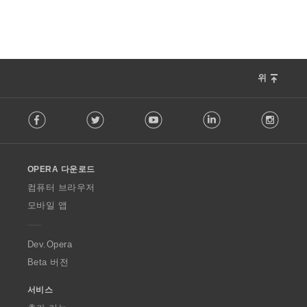
위
F
Facebook
Twitter
Youtube
LinkedIn
Instag
o
l
l
o
OPERA 다운로드
w
O
컴퓨터 브라우저
p
모바일 앱
e
r
a
Dev.Opera
Beta 버전
서비스