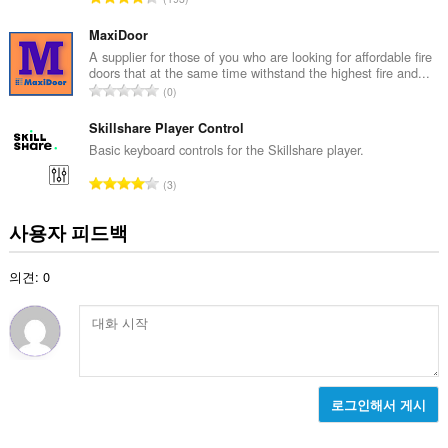
등
급
MaxiDoor
수
A supplier for those of you who are looking for affordable fire
doors that at the same time withstand the highest fire and...
:
총
0
등
급
Skillshare Player Control
수
Basic keyboard controls for the Skillshare player.
:
총
3
등
급
사용자 피드백
수
:
의견: 0
로그인해서 게시