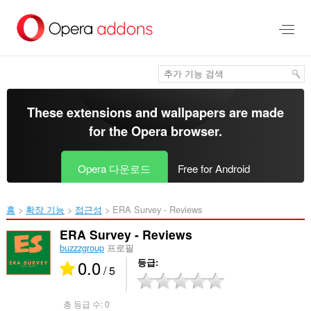
메
인
콘
텐
츠
로
건
너
These extensions and wallpapers are made
뜀
for the
Opera browser
.
Opera 다운로드
Free for Android
홈
확장 기능
접근성
ERA Survey - Reviews‎
ERA Survey - Reviews
buzzzgroup
프로필
0.0
등급
/ 5
총 등급 수:
0