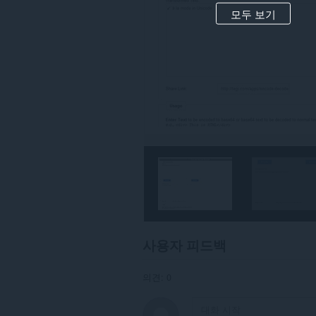
에
액
모두 보기
세
스
할
수
있
습
니
다.
이
확
장
기
능
은
탭
및
탐
색
활
사용자 피드백
동
에
액
의견: 0
세
스
할