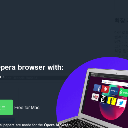
확장 
다운로드
범주
생
버전
1.
크기
15
최종 업
라이선
pera browser with:
Rela
ker
로드
Free for Mac
llpapers are made for the
Opera browser
.