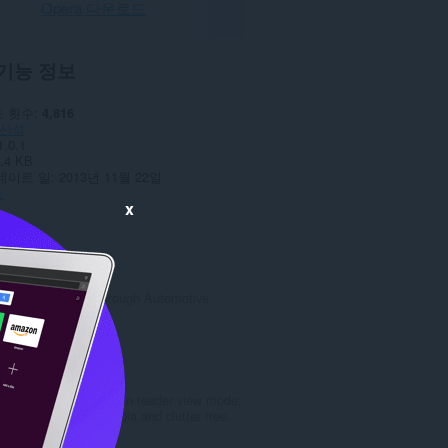
Opera 다운로드
기능 정보
 횟수
4,816
산성
1.0.1
.4 KB
데이트 일
2013년 11월 22일
스
x
ted
Cars show
A Journey Through Automotive
Excellence
총
6
등
급
Reader View
수
Open any page in reader view mode;
:
light, dark or sepia and clutter free.
총
5