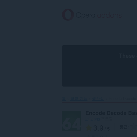
메
인
콘
텐
츠
로
건
너
뜀
These 
홈
확장 기능
생산성
Encode Decode 
Encode Decode Ba
tejjiapps
프로필
3.9
등급
/ 5
총 등급 수:
3