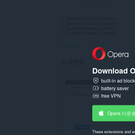
1. Transform ASCII to Base64
2. Transform Unicode to Base64
3. Transform Base64 to ASCII
4. Transform Base64 to Unicode
사용 권한
이
스크린샷
확
Download O
장
기
능
built-in ad bloc
은
일
battery saver
부
free VPN
웹
사
이
트
Opera 다운
의
데
이
터
These extensions and wa