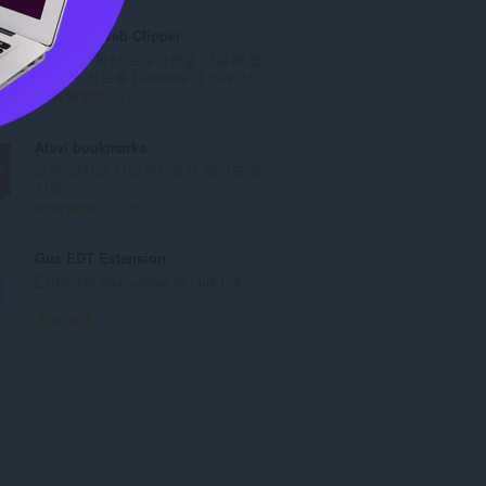
등
급
Evernote Web Clipper
수
Evernote 확장 프로그램을 사용해 웹
:
에서 본 정보를 Evernote 계정에 저...
총
610
등
급
Atavi bookmarks
수
모든 장치와 브라우저에서 북마크 동
:
기화
총
170
등
급
Gus EDT Extension
수
Extension pour utiliser le Gus-Edt
:
총
4
등
급
수
: