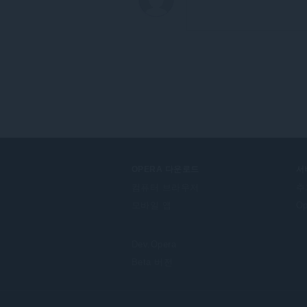
수
있
습
니
다.
This
extension
can
store
an
unlimited
amount
of
client-
side
OPERA 다운로드
서
data.
컴퓨터 브라우저
추
모바일 앱
O
Dev.Opera
Beta 버전
F