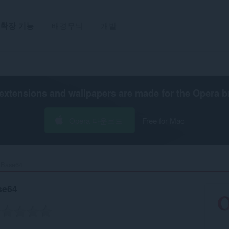
확장 기능
배경무늬
개발
extensions and wallpapers are made for the
Opera b
Opera 다운로드
Free for Mac
Base64‎
se64