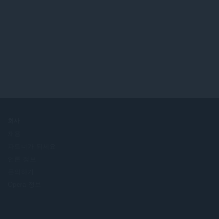
회사
채용
파트너가 되세요
언론 정보
문의하기
Opera 정보