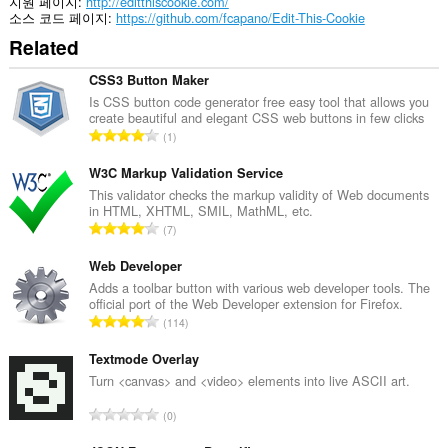
지원 페이지
http://editthiscookie.com/
can
소스 코드 페이지
https://github.com/fcapano/Edit-This-Cookie
create
Related
rich
notifications
and
CSS3 Button Maker
display
Is CSS button code generator free easy tool that allows you
them
create beautiful and elegant CSS web buttons in few clicks
to
총
1
you
등
in
급
W3C Markup Validation Service
the
system
수
This validator checks the markup validity of Web documents
tray.
in HTML, XHTML, SMIL, MathML, etc.
:
총
7
이
등
확
급
Web Developer
장
수
Adds a toolbar button with various web developer tools. The
기
official port of the Web Developer extension for Firefox.
능
:
총
은
114
탭
등
및
급
Textmode Overlay
탐
수
Turn <canvas> and <video> elements into live ASCII art.
색
:
활
총
동
0
등
에
액