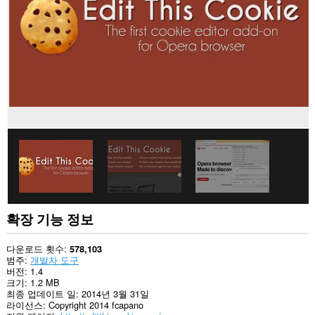
이
트
의
데
이
터
에
액
세
스
할
수
있
습
니
다.
This
extension
확장 기능 정보
can
write
data
다운로드 횟수
578,103
into
범주
개발자 도구
the
버전
1.4
clipboard.
크기
1.2 MB
최종 업데이트 일
2014년 3월 31일
This
라이선스
Copyright 2014 fcapano
extension