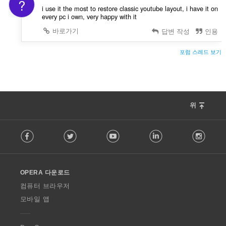
?
i use it the most to restore classic youtube layout, i have it on
every pc i own, very happy with it
바로가기
답변 작성
인용
포럼 스레드 보기
위
F
Facebook
Twitter
Youtube
LinkedIn
Instag
o
l
l
o
OPERA 다운로드
w
O
컴퓨터 브라우저
p
모바일 앱
e
r
a