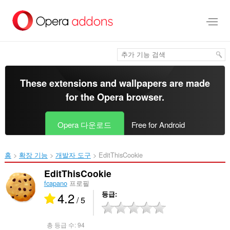
메
인
콘
텐
츠
로
건
너
These extensions and wallpapers are made
뜀
for the
Opera browser
.
Opera 다운로드
Free for Android
홈
확장 기능
개발자 도구
EditThisCookie‎
EditThisCookie
fcapano
프로필
4.2
등급
/ 5
총 등급 수:
94