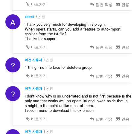
바로가기
답변 작성
인용
akirali
6년 전
A
Thank you very much for developing this plugin.
When opera starts, can you add a feature to auto-import
cookies from the txt file?
Thanks for support.
바로가기
답변 작성
인용
이전 사용자
6년 전
?
1 thing - no interface for delete a group
바로가기
답변 작성
인용
이전 사용자
6년 전
?
i dont know why is so underrated and is not first because is the
only one that works well on opera 36 and lower, aside that is
straight to the point unlike most of them.
I recommend to download this extension
바로가기
답변 작성
인용
이전 사용자
6년 전