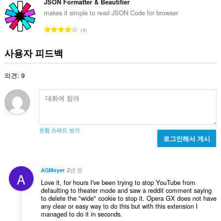
급
JSON Formatter & Beautifier
세
수
makes it simple to read JSON Code for browser
스
:
할
총
4
수
등
있
습
급
사용자 피드백
니
수
다.
:
의견: 9
This
extension
can
store
an
unlimited
amount
포럼 스레드 보기
of
로그인해서 게시
client-
side
data.
AGMoyer
2년 전
A
Love it, for hours I've been trying to stop YouTube from
defaulting to theater mode and saw a reddit comment saying
to delete the "wide" cookie to stop it. Opera GX does not have
any clear or easy way to do this but with this extension I
managed to do it in seconds.