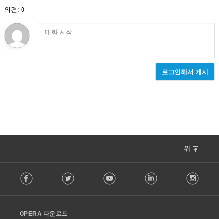
:
의견: 0
로그인해서 게시
위
F
Facebook
Twitter
Youtube
LinkedIn
Instag
o
l
l
o
OPERA 다운로드
w