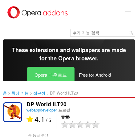
메
인
콘
텐
츠
로
건
너
These extensions and wallpapers are made
뜀
for the
Opera browser
.
Opera 다운로드
Free for Android
홈
확장 기능
접근성
DP World ILT20‎
DP World ILT20
webappdeveloper
프로필
4.1
등급
/ 5
총 등급 수:
1