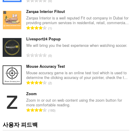
총
0
등
급
Zarqaa Interior Fitout
수
Zarqaa Interior is a well reputed Fit out company in Dubai for
providing premium services in residential, retail, commercia...
:
총
1
등
급
Livesport24 Popup
수
We will bring you the best experience when watching soccer.
:
총
0
등
급
Mouse Accuracy Test
수
Mouse accuracy game is an online test tool which is used to
determine the clicking accuracy of your pointer, check the t...
:
총
2
등
급
Zoom
수
Zoom in or out on web content using the zoom button for
more comfortable reading.
:
총
193
등
급
사용자 피드백
수