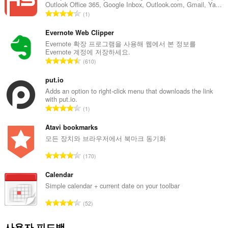
Outlook Office 365, Google Inbox, Outlook.com, Gmail, Ya...
총
1
등
급
Evernote Web Clipper
수
Evernote 확장 프로그램을 사용해 웹에서 본 정보를
Evernote 계정에 저장하세요.
:
총
610
등
급
put.io
수
Adds an option to right-click menu that downloads the link
with put.io.
:
총
1
등
급
Atavi bookmarks
수
모든 장치와 브라우저에서 북마크 동기화
:
총
170
등
급
Calendar
수
Simple calendar + current date on your toolbar
:
총
52
등
급
사용자 피드백