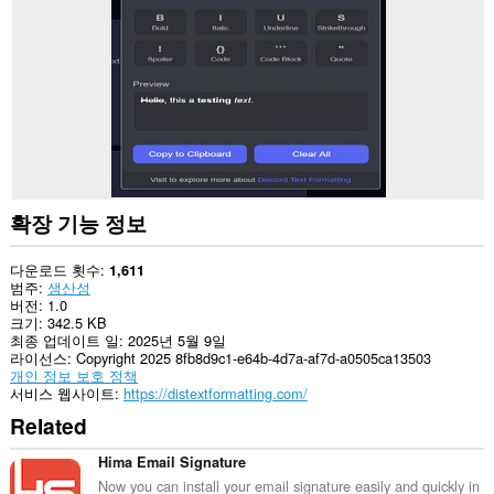
이
트
의
데
이
터
에
액
세
스
할
수
확장 기능 정보
있
습
니
다운로드 횟수
1,611
다.
범주
생산성
버전
1.0
크기
342.5 KB
최종 업데이트 일
2025년 5월 9일
라이선스
Copyright 2025 8fb8d9c1-e64b-4d7a-af7d-a0505ca13503
개인 정보 보호 정책
서비스 웹사이트
https://distextformatting.com/
Related
Hima Email Signature
Now you can install your email signature easily and quickly in