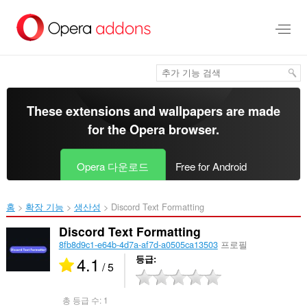
메
인
콘
텐
츠
로
건
너
These extensions and wallpapers are made
뜀
for the
Opera browser
.
Opera 다운로드
Free for Android
홈
확장 기능
생산성
Discord Text Formatting‎
Discord Text Formatting
8fb8d9c1-e64b-4d7a-af7d-a0505ca13503
프로필
4.1
등급
/ 5
총 등급 수:
1