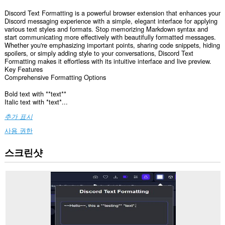
Discord Text Formatting is a powerful browser extension that enhances your
Discord messaging experience with a simple, elegant interface for applying
various text styles and formats. Stop memorizing Markdown syntax and
start communicating more effectively with beautifully formatted messages.
Whether you're emphasizing important points, sharing code snippets, hiding
spoilers, or simply adding style to your conversations, Discord Text
Formatting makes it effortless with its intuitive interface and live preview.
Key Features
Comprehensive Formatting Options
Bold text with **text**
Italic text with *text*...
추가 표시
사용 권한
스크린샷
이
확
장
기
능
은
일
부
웹
사