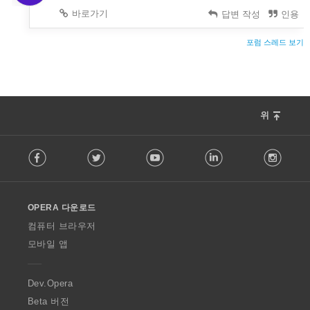
수
바로가기
답변 작성
인용
있
습
니
포럼 스레드 보기
다.
위
F
Facebook
Twitter
Youtube
LinkedIn
Instag
o
l
l
o
OPERA 다운로드
w
O
컴퓨터 브라우저
p
모바일 앱
e
r
a
Dev.Opera
Beta 버전