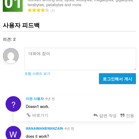
정
terabytes, petabytes and more.
:
을
총
1
조
등
작
할
급
사용자 피드백
수
수
있
:
습
의견: 2
니
다.
이
확
장
기
포럼 스레드 보기
능
로그인해서 게시
은
탭
및
탐
이전 사용자
4년 전
색
?
활
Doesn't work.
동
바로가기
답변 작성
인용
에
액
세
WANAIMANBWANZAIN
4년 전
스
W
할
does it work?