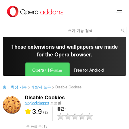
메
인
콘
텐
츠
로
건
너
These extensions and wallpapers are made
뜀
for the
Opera browser
.
Opera 다운로드
Free for Android
홈
확장 기능
개발자 도구
Disable Cookies‎
Disable Cookies
singleclickapps
프로필
3.9
등급
/ 5
총 등급 수:
13