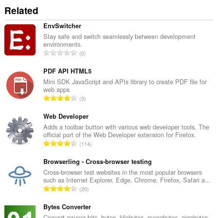
쿠
Related
키,
JavaScript
및
EnvSwitcher
플
Stay safe and switch seamlessly between development
러
environments.
그
총
0
인
등
같
급
PDF API HTML5
은
기
수
Mini SDK JavaScript and APIs library to create PDF file for
능
web apps
:
을
총
5
사
등
용
급
Web Developer
할
수
Adds a toolbar button with various web developer tools. The
수
official port of the Web Developer extension for Firefox.
있
:
총
는
114
지
등
여
급
Browserling - Cross-browser testing
부
수
Cross-browser test websites in the most popular browsers
를
such as Internet Explorer, Edge, Chrome, Firefox, Safari a...
:
지
총
정
20
등
하
는
급
Bytes Converter
설
수
Convert among bits, bytes, kilobytes, megabytes, gigabytes,