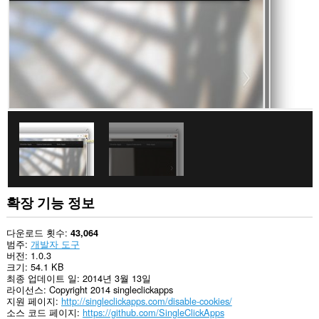
트
의
데
이
터
에
액
세
스
할
수
있
습
니
다.
이
확
확장 기능 정보
장
기
능
다운로드 횟수
43,064
은
범주
개발자 도구
웹
버전
1.0.3
사
크기
54.1 KB
이
최종 업데이트 일
2014년 3월 13일
트
라이선스
Copyright 2014 singleclickapps
에
지원 페이지
http://singleclickapps.com/disable-cookies/
서
소스 코드 페이지
https://github.com/SingleClickApps