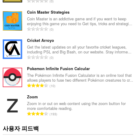
총
0
등
급
Coin Master Strategies
수
Coin Master is an addictive game and if you want to keep
enjoying this game you need to Get tips, tricks and strategi...
:
총
0
등
급
Cricket Arroyo
수
Get the latest updates on all your favorite cricket leagues,
including PSL and Big Bash, on our website. Stay informe...
:
총
0
등
급
Pokemon Infinite Fusion Calcular
수
The Pokémon Infinite Fusion Calculator is an online tool that
allows players to fuse two different Pokémon creatures to cr...
:
총
10
등
급
Zoom
수
Zoom in or out on web content using the zoom button for
more comfortable reading.
:
총
193
등
급
사용자 피드백
수