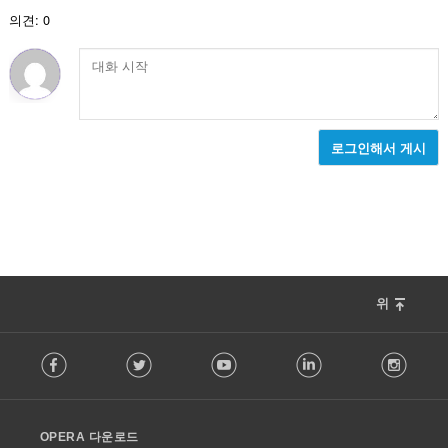
:
의견: 0
로그인해서 게시
위
F
Facebook
Twitter
Youtube
LinkedIn
Instag
o
l
l
o
OPERA 다운로드
w