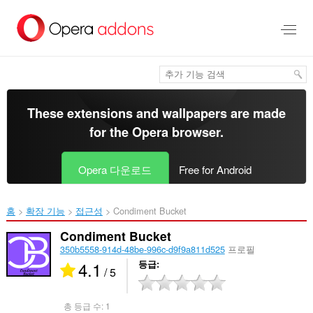
메
인
콘
텐
츠
로
건
너
These extensions and wallpapers are made
뜀
for the
Opera browser
.
Opera 다운로드
Free for Android
홈
확장 기능
접근성
Condiment Bucket‎
Condiment Bucket
350b5558-914d-48be-996c-d9f9a811d525
프로필
4.1
등급
/ 5
총 등급 수:
1