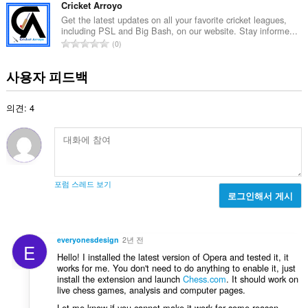
급
Cricket Arroyo
수
Get the latest updates on all your favorite cricket leagues,
including PSL and Big Bash, on our website. Stay informe...
:
총
0
등
급
사용자 피드백
수
:
의견: 4
포럼 스레드 보기
로그인해서 게시
everyonesdesign
2년 전
E
Hello! I installed the latest version of Opera and tested it, it
works for me. You don't need to do anything to enable it, just
install the extension and launch
Chess.com
. It should work on
live chess games, analysis and computer pages.
Let me know if you cannot make it work for some reason.