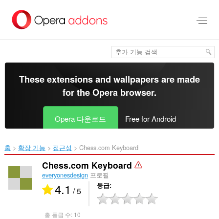
메
인
콘
텐
츠
로
건
너
These extensions and wallpapers are made
뜀
for the
Opera browser
.
Opera 다운로드
Free for Android
홈
확장 기능
접근성
Chess.com Keyboard‎
Chess.com Keyboard
everyonesdesign
프로필
4.1
등급
/ 5
총 등급 수:
10