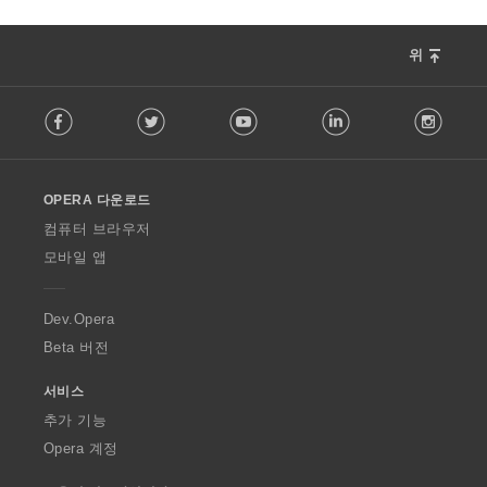
위
F
Facebook
Twitter
Youtube
LinkedIn
Instag
o
l
l
o
OPERA 다운로드
w
O
컴퓨터 브라우저
p
모바일 앱
e
r
a
Dev.Opera
Beta 버전
서비스
추가 기능
Opera 계정