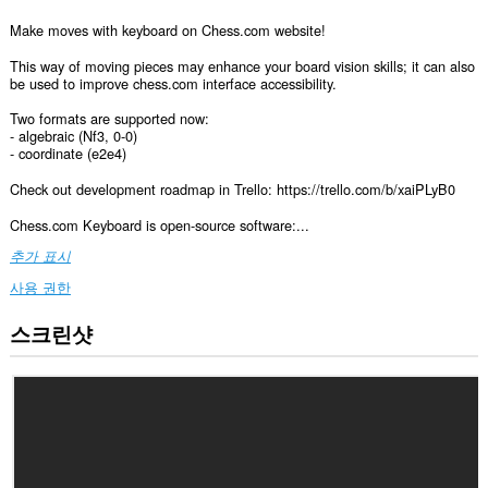
Make moves with keyboard on Chess.com website!
This way of moving pieces may enhance your board vision skills; it can also
be used to improve chess.com interface accessibility.
Two formats are supported now:
- algebraic (Nf3, 0-0)
- coordinate (e2e4)
Check out development roadmap in Trello: https://trello.com/b/xaiPLyB0
Chess.com Keyboard is open-source software:...
추가 표시
사용 권한
스크린샷
이
확
장
기
능
은
일
부
웹