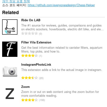
개인 정보 보호 정책
소스 코드 페이지
https://github.com/everyonesdesign/Chess-Helper
Related
Ride On LAB
The #1 source for reviews, guides, comparisons and guides
on electric scooters, hoverboards, electric dirt bike, and ele...
총
0
등
급
Filter Vila Extension
수
Get the best information related to canister filters, aquarium
filters, top picks, and how to.
:
총
1
등
급
InstagramPhotoLink
수
This extension adds a link to the actual image in instagram.
:
총
20
등
급
Zoom
수
Zoom in or out on web content using the zoom button for
more comfortable reading.
:
총
193
등