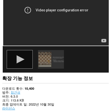
사
이
트
의
데
이
터
에
액
세
스
할
수
있
습
니
다.
확장 기능 정보
다운로드 횟수
10,400
범주
접근성
버전
6.3.0
크기
113.6 KB
최종 업데이트 일
2022년 10월 30일
라이선스