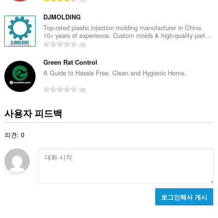
등
급
DJMOLDING
수
Top-rated plastic injection molding manufacturer in China.
10+ years of experience. Custom molds & high-quality part...
:
총
0
등
급
Green Rat Control
수
A Guide to Hassle Free, Clean and Hygienic Home.
:
총
0
등
급
사용자 피드백
수
:
의견: 0
로그인해서 게시