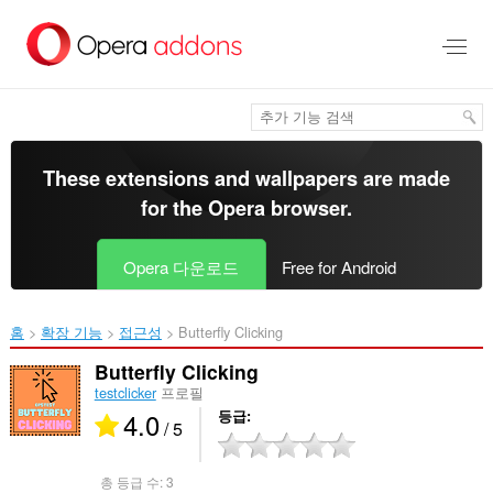
메
인
콘
텐
츠
로
건
너
These extensions and wallpapers are made
뜀
for the
Opera browser
.
Opera 다운로드
Free for Android
홈
확장 기능
접근성
Butterfly Clicking‎
Butterfly Clicking
testclicker
프로필
4.0
등급
/ 5
총 등급 수:
3