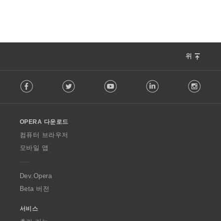
위
F
Facebook
Twitter
Youtube
LinkedIn
Instag
o
l
l
o
OPERA 다운로드
w
O
컴퓨터 브라우저
p
모바일 앱
e
r
a
Dev.Opera
Beta 버전
서비스