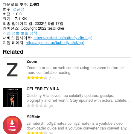
다운로드 횟수
2,463
범주
접근성
버전
1.0.0
크기
17.1 KB
최종 업데이트 일
2022년 5월 17일
라이선스
Copyright 2022 testclicker
개인 정보 보호 정책
서비스 웹사이트
https://cpstest.us/butterfly-clicking/
지원 페이지
https://cpstest.us/butterfly-clicking/
Related
Zoom
Zoom in or out on web content using the zoom button for
more comfortable reading.
총
193
등
급
CELEBRITY VILA
수
Celebrity Vila covers top celebrity updates, gossips,
biography and net worth. Stay updated with actors, athlete...
:
총
0
등
급
Y2Mate
수
y2mate(ytmp3|y2matea com|y2 mate) is a youtube video
downloader guide and a youtube converter can convert any...
:
총
9