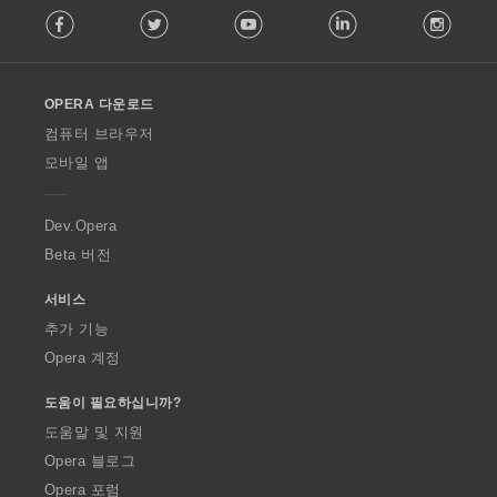
Facebook
Twitter
Youtube
LinkedIn
Instag
o
l
l
o
OPERA 다운로드
w
O
컴퓨터 브라우저
p
모바일 앱
e
r
a
Dev.Opera
Beta 버전
서비스
추가 기능
Opera 계정
도움이 필요하십니까?
도움말 및 지원
Opera 블로그
Opera 포럼