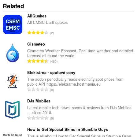
Related
AllQuakes
All EMSC Earthquakes
총
2
등
급
Gismeteo
수
Gismeteo Weather Forecast. Real time weather and detailed
forecast all round the world
:
총
460
등
급
Elektrárna - spotové ceny
수
The addon periodically reads electricity spot prices from
public API https://elektrarna.hostmania.eu
:
총
0
등
급
DJs Mobiles
수
Latest mobile tech news, specs & reviews from DJs Mobiles
— since 2010.
:
총
0
등
급
How to Get Special Skins in Stumble Guys
수
This is all about How to Get Special Skins in Stumble Guys