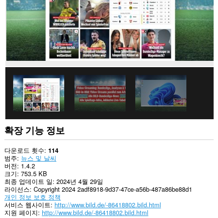
의
데
이
터
에
액
세
스
할
수
있
습
니
다.
확장 기능 정보
다운로드 횟수
114
범주
뉴스 및 날씨
버전
1.4.2
크기
753.5 KB
최종 업데이트 일
2024년 4월 29일
라이선스
Copyright 2024 2adf8918-9d37-47ce-a56b-487a86be88d1
개인 정보 보호 정책
서비스 웹사이트
http://www.bild.de/-86418802.bild.html
지원 페이지
http://www.bild.de/-86418802.bild.html