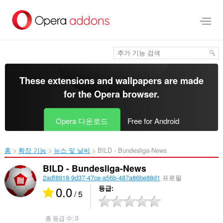
메
인
콘
텐
츠
로
건
너
These extensions and wallpapers are made
뜀
for the
Opera browser
.
Opera 다운로드
Free for Android
홈
확장 기능
뉴스 및 날씨
BILD - Bundesliga-News‎
BILD - Bundesliga-News
2adf8918-9d37-47ce-a56b-487a86be88d1
프로필
0.0
등급
/ 5
총 등급 수:
0