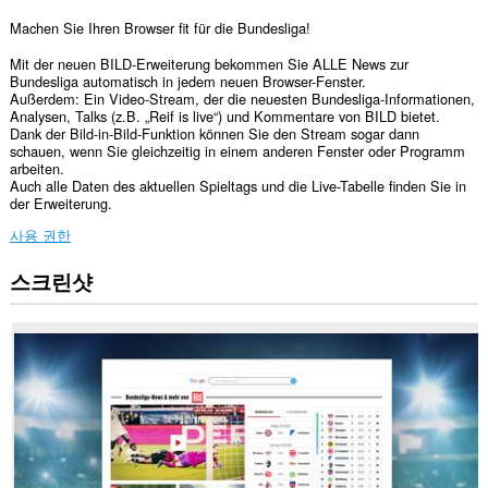
Machen Sie Ihren Browser fit für die Bundesliga!
Mit der neuen BILD-Erweiterung bekommen Sie ALLE News zur
Bundesliga automatisch in jedem neuen Browser-Fenster.
Außerdem: Ein Video-Stream, der die neuesten Bundesliga-Informationen,
Analysen, Talks (z.B. „Reif is live“) und Kommentare von BILD bietet.
Dank der Bild-in-Bild-Funktion können Sie den Stream sogar dann
schauen, wenn Sie gleichzeitig in einem anderen Fenster oder Programm
arbeiten.
Auch alle Daten des aktuellen Spieltags und die Live-Tabelle finden Sie in
der Erweiterung.
사용 권한
스크린샷
이
확
장
기
능
은
일
부
웹
사
이
트