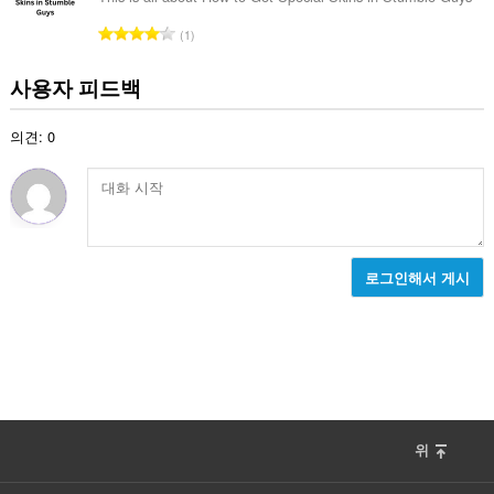
:
총
1
등
급
사용자 피드백
수
:
의견: 0
로그인해서 게시
위
F