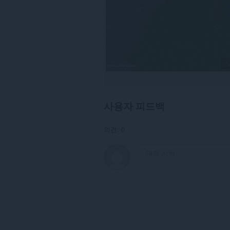
세
스
할
수
있
습
니
다.
사용자 피드백
의견: 0