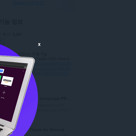
Opera 다운로드
기능 정보
 횟수
2,051
양
x
1.0
4 KB
데이트 일
2024년 12월 9일
스
Copyright 2024 fce74e8a-c32b-40ea-9bc7-07836e0abeef
웹사이트
https://github.com/heythereu/Miniblox-Textures
이지
https://github.com/heythereu/Miniblox-Textures/issues
드 페이지
https://github.com/heythereu/Miniblox-Textures
ted
Дизайн-студия интерьера PRO Interior Design
Приложение от официальной
дизайн-студии интерьера «PRO I...
총
3
등
급
Auto Dark Theme for Discord
수
Make Discord automatically match