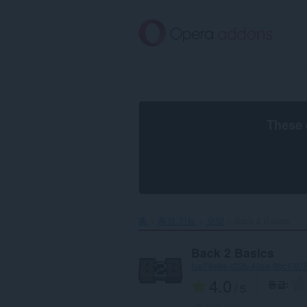
메
인
콘
텐
츠
로
건
너
뜀
These 
홈
확장 기능
모양
Back 2 Basics‎
Back 2 Basics
fce74e8a-c32b-40ea-9bc7-07
4.0
등급
/ 5
총 등급 수:
1