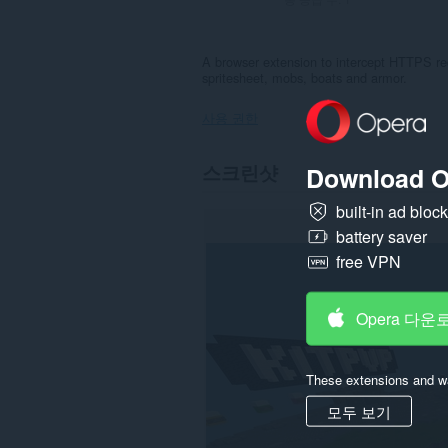
A browser extension to intercept HTTPS req
spritesheet, mobs, boats and armor.
사용 권한
이
스크린샷
Download O
확
장
built-in ad bloc
기
능
battery saver
은
일
free VPN
부
웹
사
Opera 다운
이
트
의
데
These extensions and wa
이
터
모두 보기
에
액