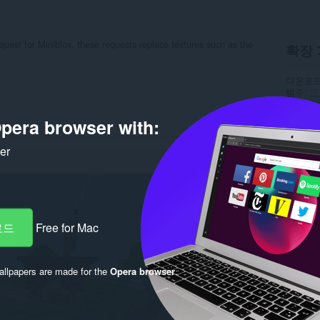
uest for Miniblox, these requests replace textures such as the
확장 
다운로드
범주
모
버전
1.
크기
4.
pera browser with:
최종 업
라이선
서비스 
ker
지원 페
소스 코
Rela
로드
Free for Mac
llpapers are made for the
Opera browser
.