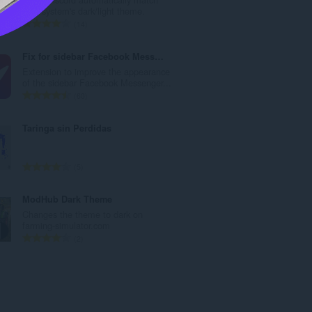
:
your system's dark/light theme.
총
14
등
급
Fix for sidebar Facebook Messsenger™
수
Extension to improve the appearance
:
of the sidebar Facebook Messenger...
총
60
등
급
Taringa sin Perdidas
수
:
총
5
등
급
ModHub Dark Theme
수
Changes the theme to dark on
:
farming-simulator.com
총
2
등
급
수
: