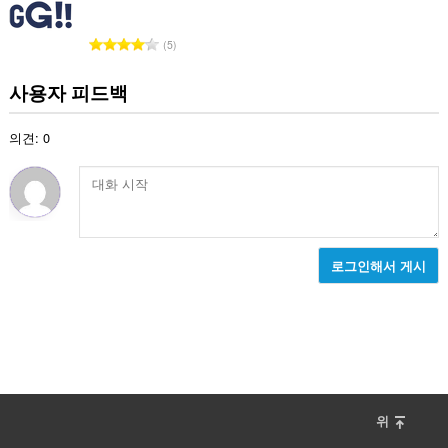
수
:
총
5
등
급
사용자 피드백
수
:
의견: 0
로그인해서 게시
위