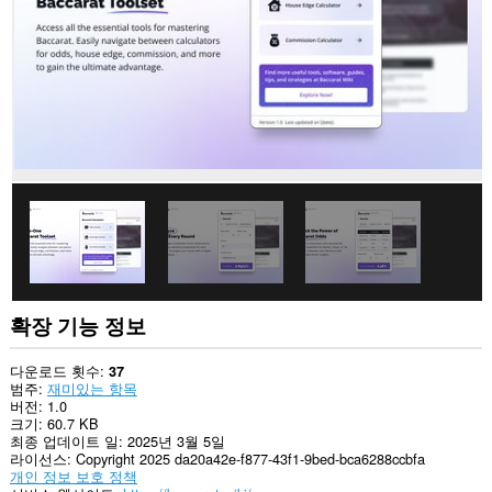
이
트
의
데
이
터
에
액
세
스
할
수
있
습
니
다.
이
확
확장 기능 정보
장
기
능
다운로드 횟수
37
은
범주
재미있는 항목
탭
버전
1.0
및
크기
60.7 KB
탐
최종 업데이트 일
2025년 3월 5일
색
라이선스
Copyright 2025 da20a42e-f877-43f1-9bed-bca6288ccbfa
활
개인 정보 보호 정책