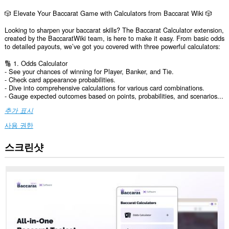
🎲 Elevate Your Baccarat Game with Calculators from Baccarat Wiki 🎲
Looking to sharpen your baccarat skills? The Baccarat Calculator extension,
created by the BaccaratWiki team, is here to make it easy. From basic odds
to detailed payouts, we’ve got you covered with three powerful calculators:
🔢 1. Odds Calculator
- See your chances of winning for Player, Banker, and Tie.
- Check card appearance probabilities.
- Dive into comprehensive calculations for various card combinations.
- Gauge expected outcomes based on points, probabilities, and scenarios...
추가 표시
사용 권한
스크린샷
이
확
장
기
능
은
모
든
웹
사