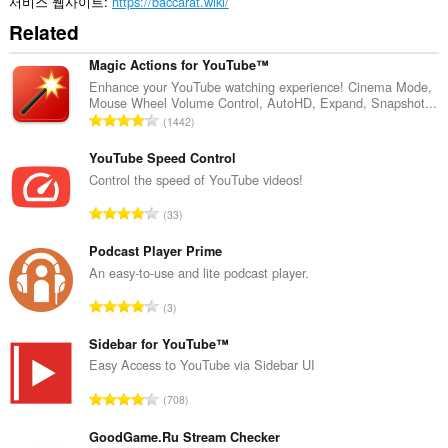
동
서비스 웹사이트
https://baccarat.wiki/
에
Related
액
세
스
Magic Actions for YouTube™
할
Enhance your YouTube watching experience! Cinema Mode,
수
Mouse Wheel Volume Control, AutoHD, Expand, Snapshot...
있
총
1442
습
등
니
급
YouTube Speed Control
다.
수
Control the speed of YouTube videos!
:
총
33
등
급
Podcast Player Prime
수
An easy-to-use and lite podcast player.
:
총
3
등
급
Sidebar for YouTube™
수
Easy Access to YouTube via Sidebar UI
:
총
708
등
급
GoodGame.Ru Stream Checker