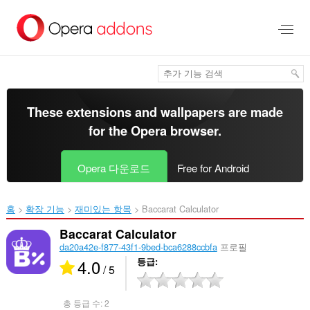
메
인
콘
텐
츠
로
건
너
These extensions and wallpapers are made
뜀
for the
Opera browser
.
Opera 다운로드
Free for Android
홈
확장 기능
재미있는 항목
Baccarat Calculator‎
Baccarat Calculator
da20a42e-f877-43f1-9bed-bca6288ccbfa
프로필
4.0
등급
/ 5
총 등급 수:
2