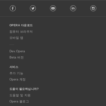
F
Facebook
Twitter
Youtube
LinkedIn
Instag
o
l
l
o
OPERA 다운로드
w
O
컴퓨터 브라우저
p
모바일 앱
e
r
a
Dev.Opera
Beta 버전
서비스
추가 기능
Opera 계정
도움이 필요하십니까?
도움말 및 지원
Opera 블로그