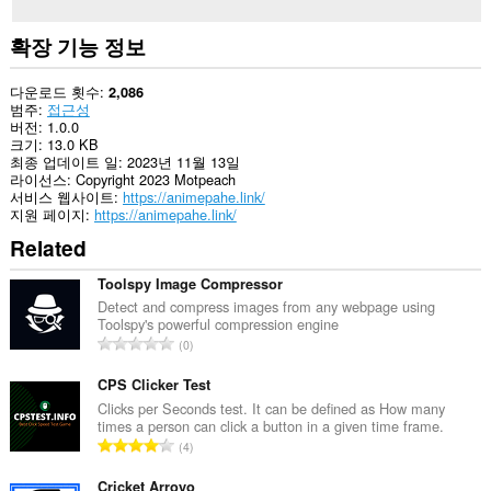
확장 기능 정보
다운로드 횟수
2,086
범주
접근성
버전
1.0.0
크기
13.0 KB
최종 업데이트 일
2023년 11월 13일
라이선스
Copyright 2023 Motpeach
서비스 웹사이트
https://animepahe.link/
지원 페이지
https://animepahe.link/
Related
Toolspy Image Compressor
Detect and compress images from any webpage using
Toolspy's powerful compression engine
총
0
등
급
CPS Clicker Test
수
Clicks per Seconds test. It can be defined as How many
times a person can click a button in a given time frame.
:
총
4
등
급
Cricket Arroyo