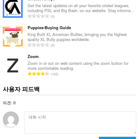
수
Get the latest updates on all your favorite cricket leagues,
including PSL and Big Bash, on our website. Stay informe...
:
총
0
등
급
Puppies-Buying Guide
수
King Built XL American Bullies, bringing you the highest
quality XL Bully puppies worldwide.
:
총
0
등
급
Zoom
수
Zoom in or out on web content using the zoom button for
more comfortable reading.
:
총
193
등
급
사용자 피드백
수
:
의견: 0