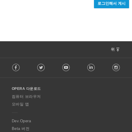
로그인해서 게시
위
F
Facebook
Twitter
Youtube
LinkedIn
Instag
o
l
l
o
OPERA 다운로드
w
O
컴퓨터 브라우저
p
모바일 앱
e
r
a
Dev.Opera
Beta 버전