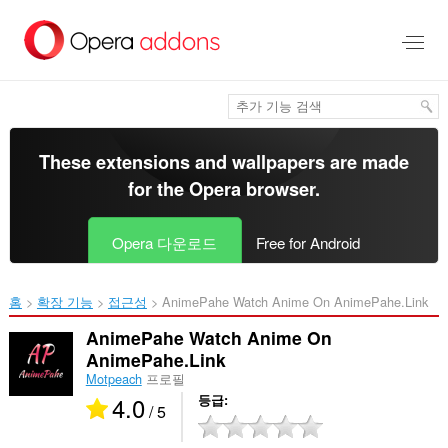
메
인
콘
텐
츠
로
건
너
These extensions and wallpapers are made
뜀
for the
Opera browser
.
Opera 다운로드
Free for Android
홈
확장 기능
접근성
AnimePahe Watch Anime On AnimePahe.Link‎
AnimePahe Watch Anime On
AnimePahe.Link
Motpeach
프로필
4.0
등급
/ 5