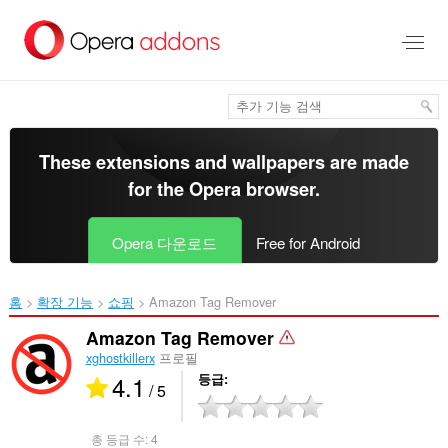
메
인
콘
텐
츠
로
건
너
These extensions and wallpapers are made
뜀
for the
Opera browser
.
Opera 다운로드
Free for Android
홈
확장 기능
쇼핑
Amazon Tag Remover‎
Amazon Tag Remover
xghostkillerx
프로필
4.1
등급
/ 5
총 등급 수:
4