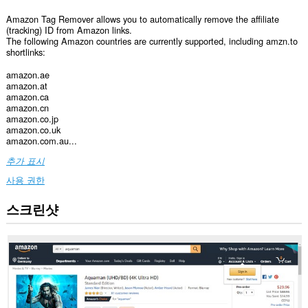
Amazon Tag Remover allows you to automatically remove the affiliate
(tracking) ID from Amazon links.
The following Amazon countries are currently supported, including amzn.to
shortlinks:
amazon.ae
amazon.at
amazon.ca
amazon.cn
amazon.co.jp
amazon.co.uk
amazon.com.au...
추가 표시
사용 권한
스크린샷
이
확
장
기
능
은
일
부
웹