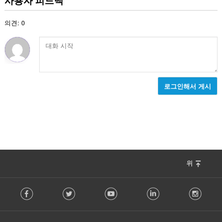
사용자 피드백
수
:
의견: 0
로그인해서 게시
위
F
Facebook
Twitter
Youtube
LinkedIn
Instag
o
l
l
o