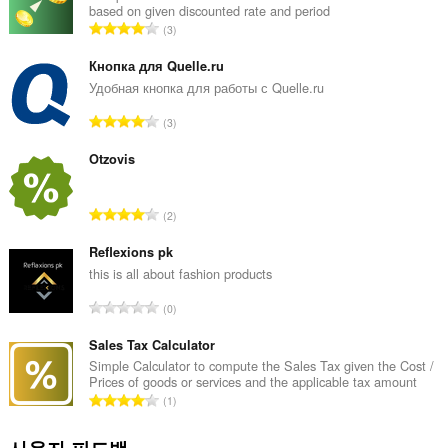
you
based on given discounted rate and period
in
총
3
the
등
system
급
tray.
Кнопка для Quelle.ru
수
Удобная кнопка для работы с Quelle.ru
이
:
확
총
3
장
등
기
급
Otzovis
능
은
수
탭
:
및
총
2
탐
등
색
급
Reflexions pk
활
수
this is all about fashion products
동
에
:
총
액
0
세
등
스
급
Sales Tax Calculator
할
수
Simple Calculator to compute the Sales Tax given the Cost /
수
Prices of goods or services and the applicable tax amount
:
있
총
습
1
등
니
다.
급