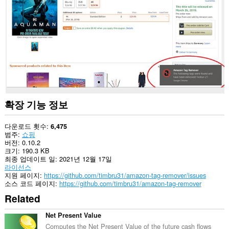
사
이
트
의
데
이
터
에
액
세
스
할
수
확장 기능 정보
있
습
니
다운로드 횟수
6,475
다.
범주
쇼핑
버전
0.10.2
This
크기
190.3 KB
extension
최종 업데이트 일
2021년 12월 17일
can
라이선스
create
지원 페이지
https://github.com/timbru31/amazon-tag-remover/issues
rich
소스 코드 페이지
https://github.com/timbru31/amazon-tag-remover
notifications
Related
and
display
them
Net Present Value
to
Computes the Net Present Value of the future cash flows