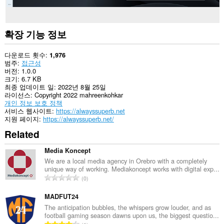
확장 기능 정보
다운로드 횟수
1,976
범주
접근성
버전
1.0.0
크기
6.7 KB
최종 업데이트 일
2022년 8월 25일
라이선스
Copyright 2022 mahreenkohkar
개인 정보 보호 정책
서비스 웹사이트
https://alwayssuperb.net
지원 페이지
https://alwayssuperb.net/
Related
Media Koncept
We are a local media agency in Orebro with a completely
unique way of working. Mediakoncept works with digital exp...
총
0
등
급
MADFUT24
수
The anticipation bubbles, the whispers grow louder, and as
football gaming season dawns upon us, the biggest questio...
:
총