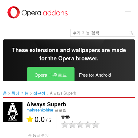
메
인
콘
텐
츠
로
건
너
These extensions and wallpapers are made
뜀
for the
Opera browser
.
Opera 다운로드
Free for Android
홈
확장 기능
접근성
Always Superb‎
Always Superb
mahreenkohkar
프로필
0.0
등급
/ 5
총 등급 수:
0