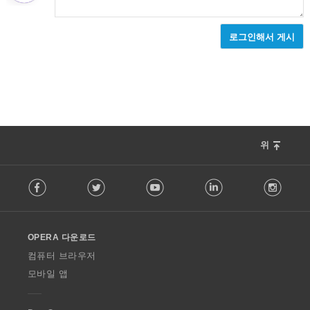
로그인해서 게시
위
F
Facebook
Twitter
Youtube
LinkedIn
Instag
o
l
l
o
OPERA 다운로드
w
O
컴퓨터 브라우저
p
모바일 앱
e
r
a