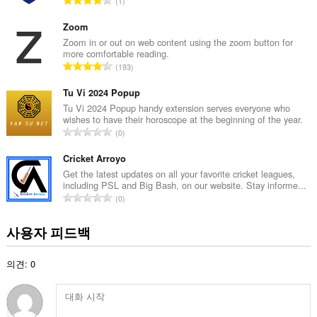
1
등
급
Zoom
수
Zoom in or out on web content using the zoom button for
more comfortable reading.
:
총
193
등
급
Tu Vi 2024 Popup
수
Tu Vi 2024 Popup handy extension serves everyone who
wishes to have their horoscope at the beginning of the year.
:
총
0
등
급
Cricket Arroyo
수
Get the latest updates on all your favorite cricket leagues,
including PSL and Big Bash, on our website. Stay informe...
:
총
0
등
급
사용자 피드백
수
:
의견: 0