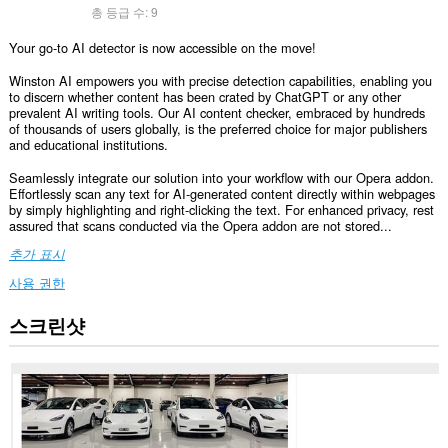
총 등급 수:
9
Your go-to AI detector is now accessible on the move!
Winston AI empowers you with precise detection capabilities, enabling you
to discern whether content has been crated by ChatGPT or any other
prevalent AI writing tools. Our AI content checker, embraced by hundreds
of thousands of users globally, is the preferred choice for major publishers
and educational institutions.
Seamlessly integrate our solution into your workflow with our Opera addon.
Effortlessly scan any text for AI-generated content directly within webpages
by simply highlighting and right-clicking the text. For enhanced privacy, rest
assured that scans conducted via the Opera addon are not stored...
추가 표시
사용 권한
스크린샷
이
확
장
기
능
은
모
든