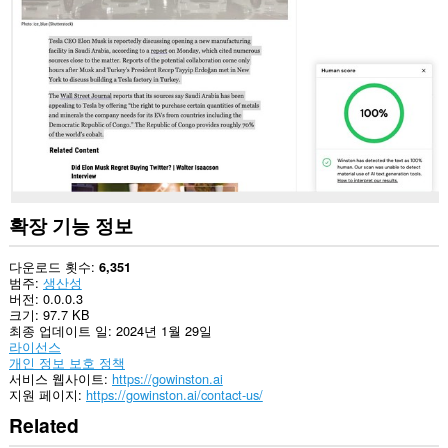
웹
사
이
트
의
데
이
터
에
액
세
스
할
수
확장 기능 정보
있
습
니
다운로드 횟수
6,351
다.
범주
생산성
버전
0.0.0.3
크기
97.7 KB
최종 업데이트 일
2024년 1월 29일
라이선스
개인 정보 보호 정책
서비스 웹사이트
https://gowinston.ai
지원 페이지
https://gowinston.ai/contact-us/
Related