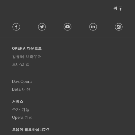
위
F
Facebook
Twitter
Youtube
LinkedIn
Instag
o
l
l
o
OPERA 다운로드
w
O
컴퓨터 브라우저
p
모바일 앱
e
r
a
Dev.Opera
Beta 버전
서비스
추가 기능
Opera 계정
도움이 필요하십니까?