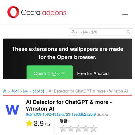
메
인
콘
텐
츠
로
건
너
These extensions and wallpapers are made
뜀
for the
Opera browser
.
Opera 다운로드
Free for Android
홈
확장 기능
생산성
AI Detector for ChatGPT & more - Winston AI‎
AI Detector for ChatGPT & more -
Winston AI
6c51cf09-1b92-4912-b723-19eddb2a2bf9
프로필
3.9
등급
/ 5