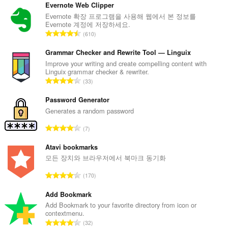
Evernote Web Clipper
Evernote 확장 프로그램을 사용해 웹에서 본 정보를
Evernote 계정에 저장하세요.
총
610
등
급
Grammar Checker and Rewrite Tool — Linguix
수
Improve your writing and create compelling content with
Linguix grammar checker & rewriter.
:
총
33
등
급
Password Generator
수
Generates a random password
:
총
7
등
급
Atavi bookmarks
수
모든 장치와 브라우저에서 북마크 동기화
:
총
170
등
급
Add Bookmark
수
Add Bookmark to your favorite directory from icon or
contextmenu.
:
총
32