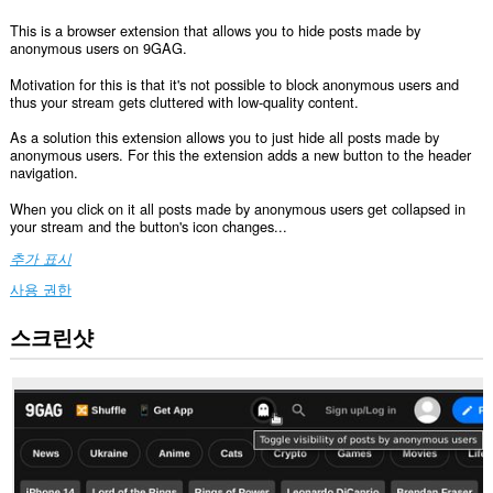
This is a browser extension that allows you to hide posts made by
anonymous users on 9GAG.
Motivation for this is that it's not possible to block anonymous users and
thus your stream gets cluttered with low-quality content.
As a solution this extension allows you to just hide all posts made by
anonymous users. For this the extension adds a new button to the header
navigation.
When you click on it all posts made by anonymous users get collapsed in
your stream and the button's icon changes...
추가 표시
사용 권한
스크린샷
이
확
장
기
능
은
일
부
웹