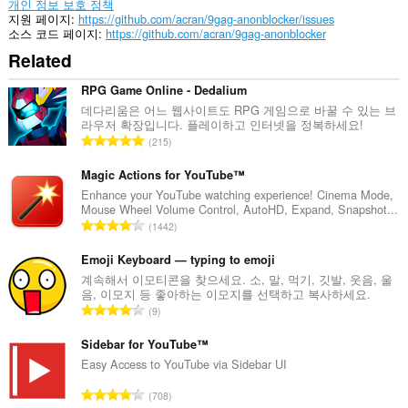
개인 정보 보호 정책
지원 페이지
https://github.com/acran/9gag-anonblocker/issues
소스 코드 페이지
https://github.com/acran/9gag-anonblocker
Related
RPG Game Online - Dedalium
데다리움은 어느 웹사이트도 RPG 게임으로 바꿀 수 있는 브
라우저 확장입니다. 플레이하고 인터넷을 정복하세요!
총
215
등
급
Magic Actions for YouTube™
수
Enhance your YouTube watching experience! Cinema Mode,
Mouse Wheel Volume Control, AutoHD, Expand, Snapshot...
:
총
1442
등
급
Emoji Keyboard — typing to emoji
수
계속해서 이모티콘을 찾으세요. 소, 말, 먹기, 깃발, 웃음, 울
음, 이모지 등 좋아하는 이모지를 선택하고 복사하세요.
:
총
9
등
급
Sidebar for YouTube™
수
Easy Access to YouTube via Sidebar UI
:
총
708