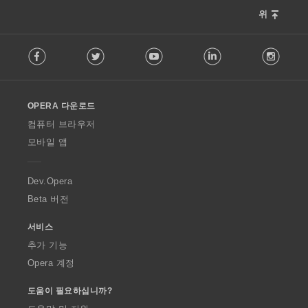
위
F
Facebook
Twitter
Youtube
LinkedIn
Instag
o
l
l
o
OPERA 다운로드
w
O
컴퓨터 브라우저
p
모바일 앱
e
r
a
Dev.Opera
Beta 버전
서비스
추가 기능
Opera 계정
도움이 필요하십니까?