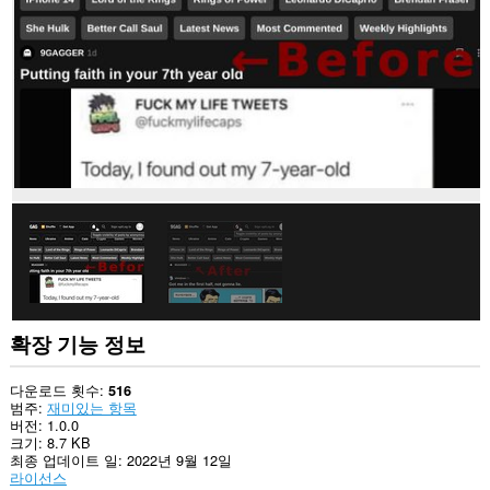
사
이
트
의
데
이
터
에
액
세
스
할
수
있
습
니
다.
확장 기능 정보
다운로드 횟수
516
범주
재미있는 항목
버전
1.0.0
크기
8.7 KB
최종 업데이트 일
2022년 9월 12일
라이선스