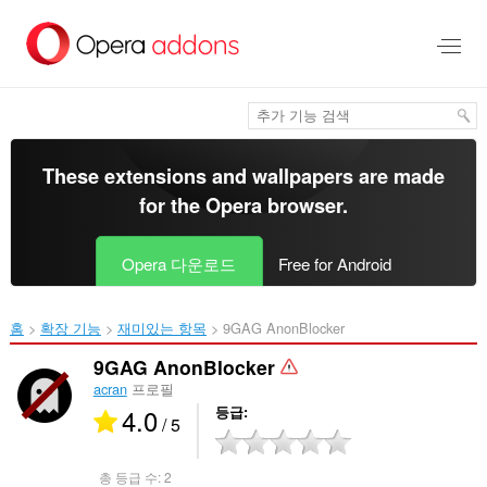
메
인
콘
텐
츠
로
건
너
These extensions and wallpapers are made
뜀
for the
Opera browser
.
Opera 다운로드
Free for Android
홈
확장 기능
재미있는 항목
9GAG AnonBlocker‎
9GAG AnonBlocker
acran
프로필
4.0
등급
/ 5
총 등급 수:
2