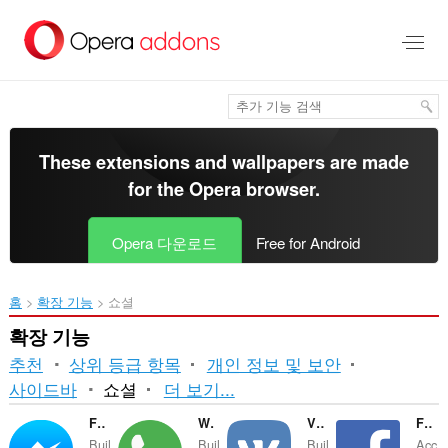
메
인
콘
텐
츠
로
건
너
These extensions and wallpapers are made
뜀
for the
Opera browser
.
Opera 다운로드
Free for Android
홈
확장 기능
쇼셜
확장 기능
추천
상위 등급 항목
개인 정보 및 보안
분
사이드바
쇼셜
더 보기...
류
Facebook Messenger
WhatsApp
VKontakte
Facebook Opera Sidebar
Buil
Buil
Buil
Acc