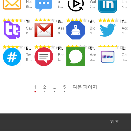
Not
a
Wat
Lin
급
급
급
급
ifi...
s...
c...
k...
수
수
수
수
:
:
:
:
총
총
총
총
78
1
15
15
Twitch Text Emotes - temotes
Gmail Compose
AdBlocker for Facebook™
Twitter Lite Sidebar (Unofficial)
등
등
등
등
Sav
Ass
Blo
Acc
급
급
급
급
e...
o...
c...
e...
수
수
수
수
:
:
:
:
총
총
총
총
9
46
29
79
Easy Twitter™
Red Messenger for Youtube
Chat and Meet for Hangouts
Invisible Text Generator
등
등
등
등
Twi
Bes
Acc
Ge
급
급
급
급
tt...
t...
e...
n...
수
수
수
수
:
:
:
:
총
총
총
총
16
4
11
2
등
등
등
등
급
급
급
급
1
2
...
5
다음 페이지
수
수
수
수
:
:
:
:
위