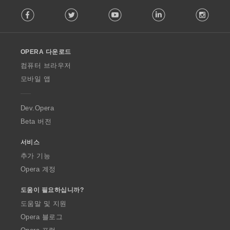
F
Facebook
Twitter
Youtube
LinkedIn
Instag
o
l
l
o
OPERA 다운로드
w
O
컴퓨터 브라우저
p
모바일 앱
e
r
a
Dev.Opera
Beta 버전
서비스
추가 기능
Opera 계정
도움이 필요하십니까?
도움말 및 지원
Opera 블로그