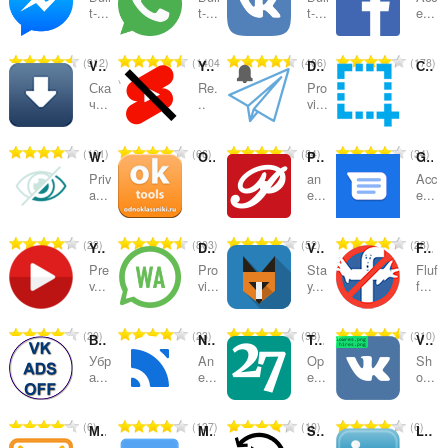
및
t-...
t-...
t-...
e...
범
총
총
총
총
912
1404
406
178
주
VK Saver
Youtube Shorts Blocker
Desktop Messenger for Telegram™
Скриншотер
등
등
등
등
Ска
Re.
Pro
급
급
급
급
ч...
..
vi...
수
수
수
수
:
:
:
:
총
총
총
총
101
66
84
34
WhatsApp Privacy Filter
OkTools - Темы, Cтатусы для сайта одноклассники.ру
Pinterest™ Panel
Google Messages Sidebar
등
등
등
등
Priv
an
Acc
급
급
급
급
a...
e...
e...
수
수
수
수
:
:
:
:
총
총
총
총
23
803
52
28
YouTube Still Here
Desktop messenger for WhatsApp™
VKfox - плагин для "ВКонтакте"
F.B.(FluffBusting)Purity
등
등
등
등
Pre
Pro
Sta
Fluf
급
급
급
급
v...
vi...
y...
f...
수
수
수
수
:
:
:
:
총
총
총
총
20
23
98
310
Вконтакте без рекламы
Netpanel
TwoSeven Extension
VK original files
등
등
등
등
Убр
An
Op
Sh
급
급
급
급
а...
e...
e...
o...
수
수
수
수
:
:
:
:
총
총
총
총
6
137
10
6
Мои сообщения
Meeting
SyncWatch
LinkedIn™ Lite
등
등
등
등