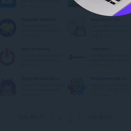
that lets you download...
online image convert.
총
총
5
21
등
등
급
급
Songsterr tablature downloader
Save text to File
수
수
Download Guitar Pro
Useful addon to save
:
:
(GP) files from Songst...
text content of web pa..
총
총
10
11
등
등
급
급
Auto Shutdown
Capcutpro
수
수
Executes a system-level
an independent platfor
:
:
command to shut dow...
providing links and prev.
총
총
11
2
등
등
급
급
Illegal Services Bookmarks
ProductionCrate Connect
수
수
Create and update Illegal
Speed up your workflow
:
:
Services indexed websi...
with the ultimate add-o.
총
총
2
11
등
등
급
급
수
수
이전 페이지
1
2
3
4
다음 페이지
:
: