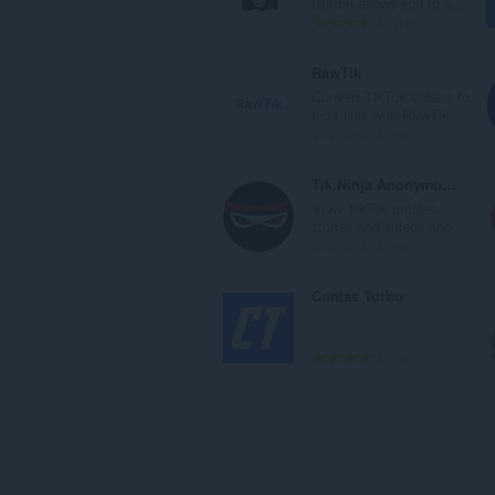
Button allows you to s...
총
19
등
급
RawTik
수
Convert TikTok Videos to
:
mp4 files with RawTik
총
0
등
급
Tik.Ninja Anonymous TikTok Story & Profile Viewer
수
View TikTok profiles,
:
stories and videos ano...
총
0
등
급
Contas Turbo
수
:
총
2
등
급
수
: