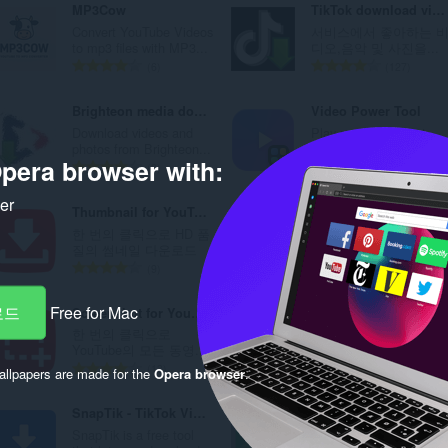
MP3Cow
TikTok download video, audio and cover art
및
Convert YouTube Videos
서비스에서 좋아하는 
to mp3 files with MP3...
디오,음악 및 사진을...
범
총
총
6
127
주
등
등
급
급
Brighteon media downloader
Video Power Tool
수
수
Download videos and
Play many videos at
:
:
photos from Brighteon...
once on a wall that aut..
pera browser with:
총
총
3
1
등
등
ker
급
급
Thumbnail for YouTube™
Download to Firedrive
수
수
한 번의 클릭으로 HD 품
Easily download straigh
:
:
질의 썸네일 다운로드
into your Firedrive acco.
총
총
9
16
등
등
급
급
로드
Free for Mac
Screenshot for YouTube™
Online HTML or PDF Converter
수
수
한 번의 클릭으로
Quick and easy access 
:
:
YouTube의 모든 동영...
document online convert
총
총
13
12
llpapers are made for the
Opera browser
.
등
등
급
급
SnapTik - TikTok Video Downloader
Online Image Convert
수
수
SnapTik is a free tool
Quick and easy access 
:
: