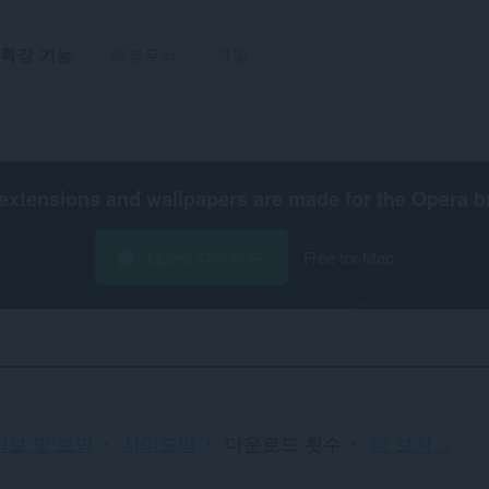
확장 기능
배경무늬
개발
extensions and wallpapers are made for the
Opera b
Opera 다운로드
Free for Mac
분
정보 및 보안
사이드바
다운로드 횟수
더 보기...
류