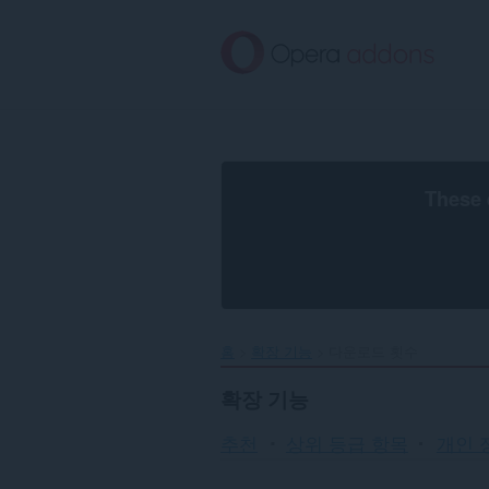
메
인
콘
텐
츠
로
건
너
뜀
These 
홈
확장 기능
다운로드 횟수
확장 기능
추천
상위 등급 항목
개인 