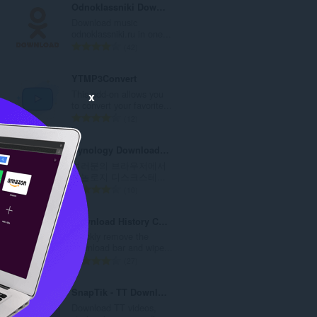
Odnoklassniki Download
비
Download music
odnoklassniki.ru in one...
총
42
등
급
YTMP3Convert
수
This add-on allows you
x
:
.
to convert your favorite...
총
12
등
급
Synology Download Station (DSM 4.1 and older)
수
t
여러분의 브라우저에서
:
..
시놀로지 디스크스테...
총
10
등
급
Download History Cleaner (Eraser)
수
to
Quickly remove the
:
.
download bar and wipe...
총
27
등
급
SnapTik - TT Downloader No Watermark
수
to
Download TT videos,
: