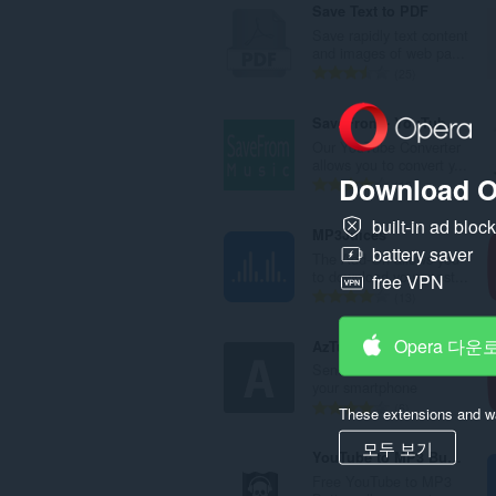
Save Text to PDF
Save rapidly text content
and images of web pa...
총
25
등
급
SaveFrom - YouTube Converter
수
Our YouTube Converter
:
allows you to convert y...
Download O
총
16
등
built-in ad bloc
급
MP3Juices
수
battery saver
The Add-On allows you
:
to download your most...
free VPN
총
13
등
급
Opera 다운
AzTube Downloader
수
Send YouTube Videos to
:
your smartphone
총
6
These extensions and wa
등
모두 보기
급
YouTube to MP3 Button
수
Free YouTube to MP3
: