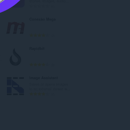
stories, images, audio...
총
0
등
급
Conexão Mega
수
:
.
총
2
등
급
Rapidbit
수
m
:
..
총
3
등
급
Image Assistant
수
Saves or opens images
:
..
in an external viewer w...
총
2
등
급
수
: