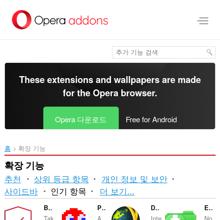
메
인
콘
텐
츠
로
건
너
These extensions and wallpapers are made
뜀
for the
Opera browser
.
Opera 다운로드
Free for Android
홈
확장 기능
확장 기능
추천
상위 등급 항목
개인 정보 및 보안
분
사이드바
인기 항목
더 보기...
류
Browser Lock
Pacman
Download with JDownloader
Easy Youtube Video Downloader For Opera
Tak
A
Inte
No