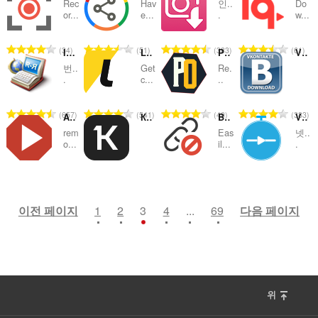
Rec
Hav
인..
Do
급
급
급
급
or...
e...
.
w...
수
수
수
수
:
:
:
:
총
총
총
총
34
51
383
61
ImTranslator: Translator, Dictionary, TTS
LetyShops
PopUpOFF - Popup and overlay blocker
Vkontakte Download
등
등
등
등
번..
Get
Re.
급
급
급
급
.
c...
..
수
수
수
수
:
:
:
:
총
총
총
총
657
541
40
383
AdBlocker for YouTube™ Video
Контур.Плагин
Block Site
Video Speed Controller
등
등
등
등
rem
Eas
넷..
급
급
급
급
o...
il...
.
수
수
수
수
:
:
:
:
총
총
총
총
60
25
94
39
등
등
등
등
급
급
급
급
이전 페이지
1
2
3
4
...
69
다음 페이지
수
수
수
수
:
:
:
:
위