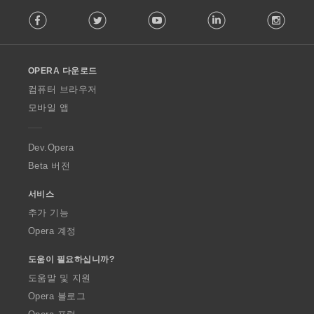
F
Facebook
Twitter
Youtube
LinkedIn
Instag
o
l
l
o
OPERA 다운로드
w
O
컴퓨터 브라우저
p
모바일 앱
e
r
a
Dev.Opera
Beta 버전
서비스
추가 기능
Opera 계정
도움이 필요하십니까?
도움말 및 지원
Opera 블로그