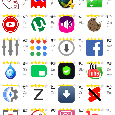
및
e...
P...
gr...
#...
범
총
총
총
총
162
414
50
382
주
Sidebar for Youtube Music
uTorrent easy client
Sound Booster - Ultra Loud
I don't care about cookies
등
등
등
등
You
Ext
한..
Get
급
급
급
급
t...
e...
.
ri...
수
수
수
수
:
:
:
:
총
총
총
총
119
106
61
109
Audio Equalizer and Amplifier
G App Launcher (Shortcuts for Google™)
Turbo Download Manager
Facebook Opera Sidebar
등
등
등
등
Glo
Go
A
Acc
급
급
급
급
b...
o...
d...
e...
수
수
수
수
:
:
:
:
총
총
총
총
145
330
87
178
Gismeteo
Picture in Picture
PureKick - Ad Blocker for Kick
YouTube Downloader
등
등
등
등
Gis
En
Blo
Do
급
급
급
급
...
a...
c...
w...
수
수
수
수
:
:
:
:
총
총
총
총
460
29
1
637
Open With IDM™ (internet download manager)
Zoom
VK Saver
Youtube Shorts Blocker
등
등
등
등
Op
Zoo
Ска
Re.
급
급
급
급
e...
...
ч...
..
수
수
수
수
:
:
:
:
총
총
총
총
119
193
101
66
Screen Recorder
WebRTC Control
Instagram Downloader (IDL Helper)
1qvid - Free Video Downloader
등
등
등
등