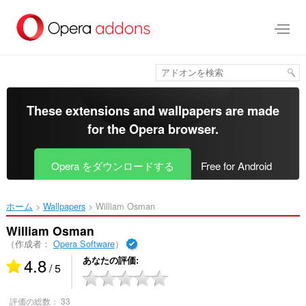
ス
キ
ッ
プ
し
て
メ
イ
These extensions and wallpapers are made
ン
for the
Opera browser
.
コ
ン
テ
Opera をダウンロードする
Free for Android
ン
ツ
に
ホーム
Wallpapers
William Osman‎
移
動
William Osman
（作成者：
Opera Software
）
4.8
あなたの評価
/ 5
評価の総数：
33