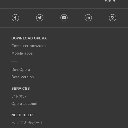
Top
F
Facebook
Twitter
Youtube
LinkedIn
Instag
o
l
l
o
DOWNLOAD OPERA
w
O
Computer browsers
p
Mobile apps
e
r
a
Dev.Opera
Beta version
SERVICES
アドオン
Opera account
NEED HELP?
ヘルプ & サポート