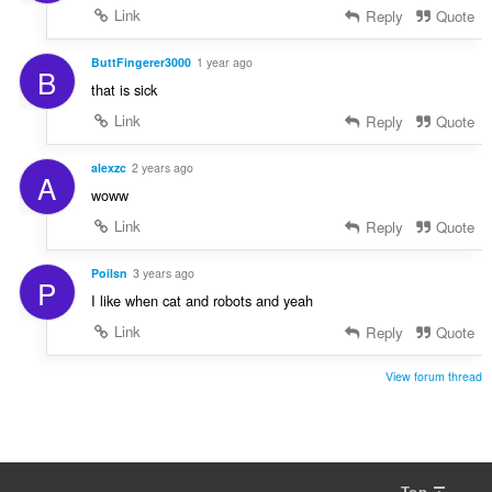
Link
Reply
Quote
ButtFingerer3000
1 year ago
B
that is sick
Link
Reply
Quote
alexzc
2 years ago
A
woww
Link
Reply
Quote
Poilsn
3 years ago
P
I like when cat and robots and yeah
Link
Reply
Quote
View forum thread