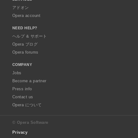
アドオン
Opera account
NEED HELP?
ヘルプ & サポート
Opera ブログ
Opera forums
COMPANY
Jobs
Become a partner
Press info
Contact us
Opera について
© Opera Software
Privacy