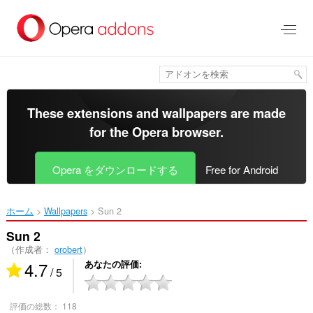
ス
キ
ッ
プ
し
て
メ
イ
These extensions and wallpapers are made
ン
for the
Opera browser
.
コ
ン
テ
Opera をダウンロードする
Free for Android
ン
ツ
に
ホーム
Wallpapers
Sun 2‎
移
動
Sun 2
（作成者：
orobert
）
4.7
あなたの評価
/ 5
評価の総数：
118