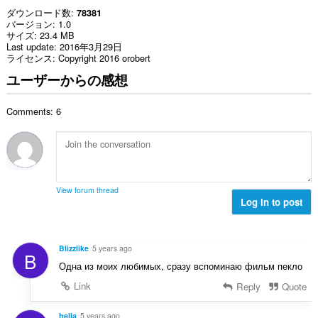
ダウンロード数
78381
バージョン
1.0
サイズ
23.4 MB
Last update
2016年3月29日
ライセンス
Copyright 2016 orobert
ユーザーからの感想
Comments: 6
View forum thread
Log in to post
Blizzlike
5 years ago
B
Одна из моих любимых, сразу вспоминаю фильм пекло
Link
Reply
Quote
hella
5 years ago