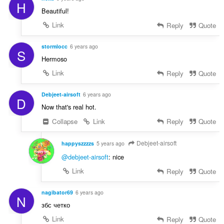
H
Beautiful!
Link
Reply
Quote
stormlocc
6 years ago
S
Hermoso
Link
Reply
Quote
Debjeet-airsoft
6 years ago
D
Now that's real hot.
Collapse
Link
Reply
Quote
Debjeet-airsoft
happyszzzzs
5 years ago
@debjeet-airsoft
: nice
Link
Reply
Quote
nagibator69
6 years ago
N
збс четко
Link
Reply
Quote