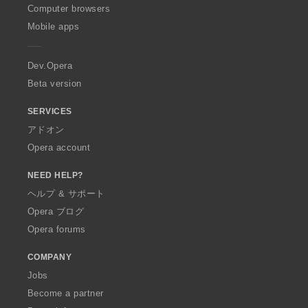
O
Computer browsers
p
Mobile apps
e
r
a
Dev.Opera
Beta version
SERVICES
アドオン
Opera account
NEED HELP?
ヘルプ & サポート
Opera ブログ
Opera forums
COMPANY
Jobs
Become a partner