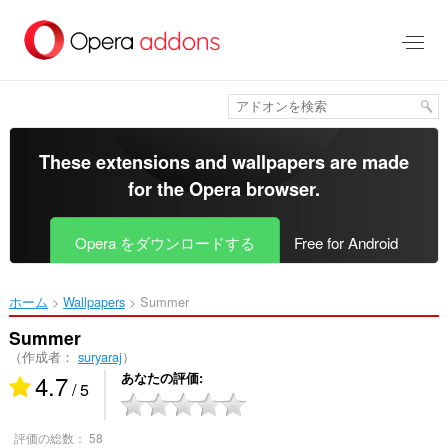
ス
キ
ッ
プ
し
て
メ
イ
These extensions and wallpapers are made
ン
for the
Opera browser
.
コ
ン
テ
Opera をダウンロードする
Free for Android
ン
ツ
に
ホーム
Wallpapers
Summer‎
移
動
Summer
（作成者：
suryaraj
）
4.7
あなたの評価
/ 5
評価の総数：
58