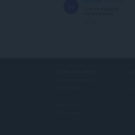
heavenswill
7 months ago
H
i love this wallpapper
it is very beautiful
Link
DOWNLOAD OPERA
S
Computer browsers
ア
Mobile apps
Op
Dev.Opera
Beta version
F
o