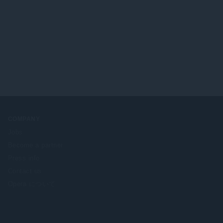
COMPANY
Jobs
Become a partner
Press info
Contact us
Opera について