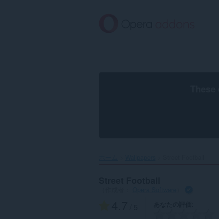
ス
キ
ッ
プ
し
て
メ
イ
ン
These 
コ
ン
テ
ン
ツ
に
移
ホーム
Wallpapers
Street Football‎
動
Street Football
（作成者：
Opera Software
）
4.7
あなたの評価
/ 5