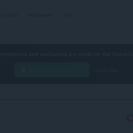
拡張機能
Wallpapers
開発
extensions and wallpapers are made for the
Opera b
Opera をダウンロードする
Free for Mac