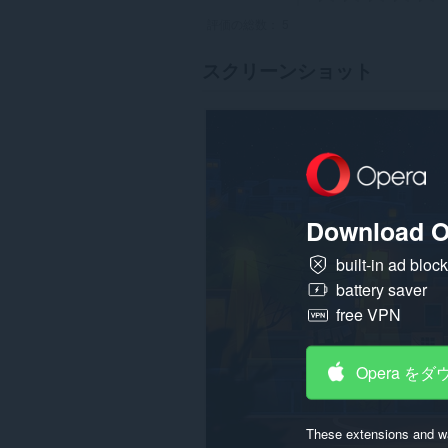
評価の総数：
5
スクリーンショット
Download O
built-in ad bloc
battery saver
free VPN
Opera を
These extensions and wa