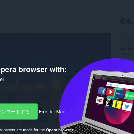
壁紙
ダウン
バージ
サイズ
Last up
ライセ
pera browser with:
ker
ダウンロードする
Free for Mac
llpapers are made for the
Opera browser
.