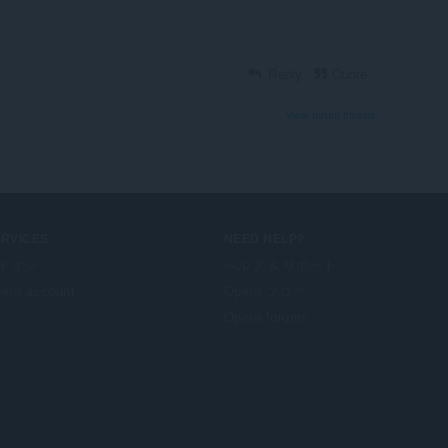
Reply
Quote
View forum thread
ERVICES
NEED HELP?
ドオン
ヘルプ & サポート
era account
Opera ブログ
Opera forums