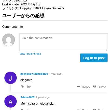
サイズ
685.4 KB
Last update
2021年8月3日
ライセンス
Copyright 2021 Opera Software
ユーザーからの感想
Comments: 10
View forum thread
Log in to post
juicybaby123bubbles
1 year ago
J
elegante
Link
Reply
Quote
Adam-2002
2 years ago
A
Me inspira en elegancia...