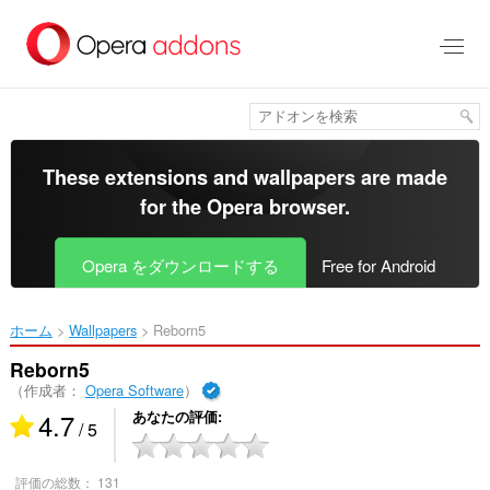
ス
キ
ッ
プ
し
て
メ
イ
These extensions and wallpapers are made
ン
for the
Opera browser
.
コ
ン
テ
Opera をダウンロードする
Free for Android
ン
ツ
に
ホーム
Wallpapers
Reborn5‎
移
動
Reborn5
（作成者：
Opera Software
）
4.7
あなたの評価
/ 5
評価の総数：
131