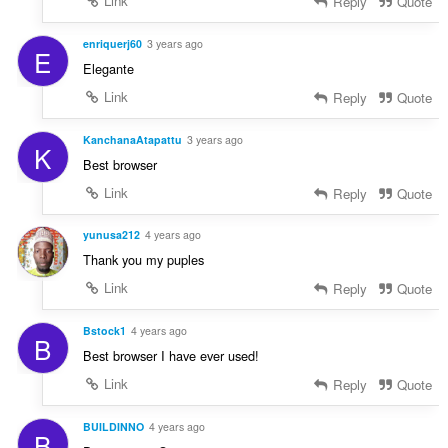
Link
Reply
Quote
enriquerj60
3 years ago
E
Elegante
Link
Reply
Quote
KanchanaAtapattu
3 years ago
K
Best browser
Link
Reply
Quote
yunusa212
4 years ago
Thank you my puples
Link
Reply
Quote
Bstock1
4 years ago
B
Best browser I have ever used!
Link
Reply
Quote
BUILDINNO
4 years ago
B