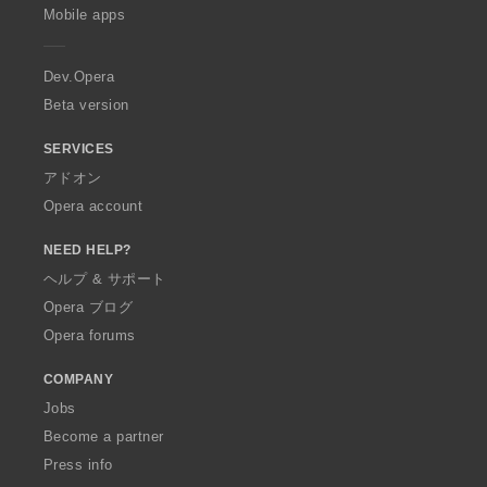
p
Mobile apps
e
r
a
Dev.Opera
Beta version
SERVICES
アドオン
Opera account
NEED HELP?
ヘルプ & サポート
Opera ブログ
Opera forums
COMPANY
Jobs
Become a partner
Press info