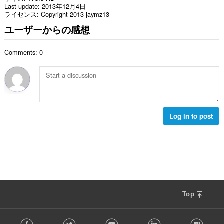
Last update
2013年12月4日
ライセンス
Copyright 2013 jaymz13
ユーザーからの感想
Comments: 0
Log in to post
Top
F
Facebook
Twitter
Youtube
LinkedIn
Instag
o