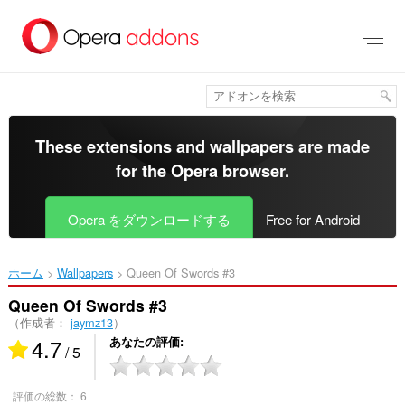
ス
キ
ッ
プ
し
て
メ
イ
These extensions and wallpapers are made
ン
for the
Opera browser
.
コ
ン
テ
Opera をダウンロードする
Free for Android
ン
ツ
に
ホーム
Wallpapers
Queen Of Swords #3‎
移
動
Queen Of Swords #3
（作成者：
jaymz13
）
4.7
あなたの評価
/ 5
評価の総数：
6