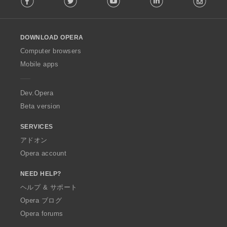
l
l
o
DOWNLOAD OPERA
w
O
Computer browsers
p
Mobile apps
e
r
a
Dev.Opera
Beta version
SERVICES
アドオン
Opera account
NEED HELP?
ヘルプ & サポート
Opera ブログ
Opera forums