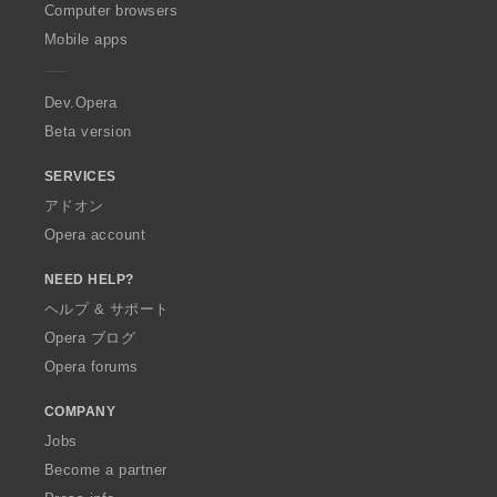
O
Computer browsers
p
Mobile apps
e
r
a
Dev.Opera
Beta version
SERVICES
アドオン
Opera account
NEED HELP?
ヘルプ & サポート
Opera ブログ
Opera forums
COMPANY
Jobs
Become a partner