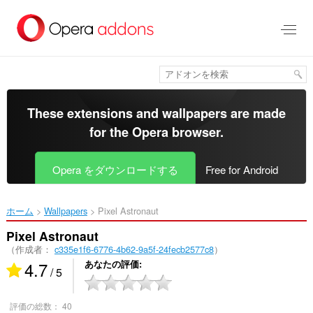
ス
キ
ッ
プ
し
て
メ
イ
These extensions and wallpapers are made
ン
for the
Opera browser
.
コ
ン
テ
Opera をダウンロードする
Free for Android
ン
ツ
に
ホーム
Wallpapers
Pixel Astronaut‎
移
動
Pixel Astronaut
（作成者：
c335e1f6-6776-4b62-9a5f-24fecb2577c8
）
4.7
あなたの評価
/ 5
評価の総数：
40