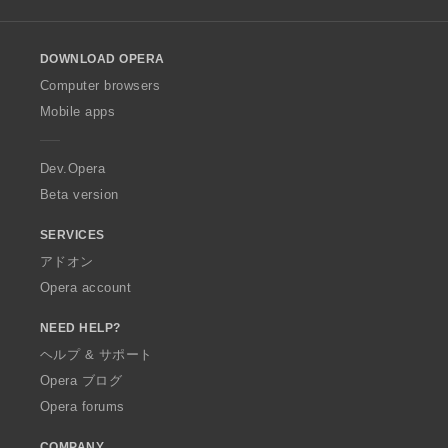
l
l
o
DOWNLOAD OPERA
w
O
Computer browsers
p
Mobile apps
e
r
a
Dev.Opera
Beta version
SERVICES
アドオン
Opera account
NEED HELP?
ヘルプ & サポート
Opera ブログ
Opera forums
COMPANY