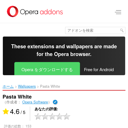
ス
キ
ッ
プ
し
て
メ
イ
These extensions and wallpapers are made
ン
for the
Opera browser
.
コ
ン
テ
Opera をダウンロードする
Free for Android
ン
ツ
に
ホーム
Wallpapers
Pasta White‎
移
動
Pasta White
（作成者：
Opera Software
）
4.6
あなたの評価
/ 5
評価の総数：
153