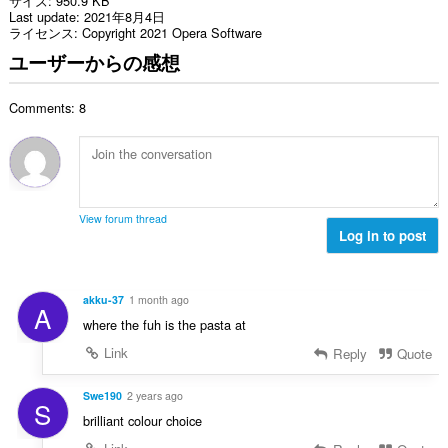
サイズ
950.9 KB
Last update
2021年8月4日
ライセンス
Copyright 2021 Opera Software
ユーザーからの感想
Comments: 8
View forum thread
Log in to post
akku-37
1 month ago
A
where the fuh is the pasta at
Link
Reply
Quote
Swe190
2 years ago
S
brilliant colour choice