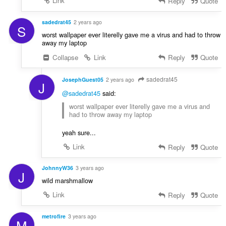
Link
Reply
Quote
sadedrat45
2 years ago
S
worst wallpaper ever literelly gave me a virus and had to throw
away my laptop
Collapse
Link
Reply
Quote
sadedrat45
JosephGuest05
2 years ago
J
@sadedrat45
said:
worst wallpaper ever literelly gave me a virus and
had to throw away my laptop
yeah sure...
Link
Reply
Quote
JohnnyW36
3 years ago
J
wild marshmallow
Link
Reply
Quote
metrofire
3 years ago
M