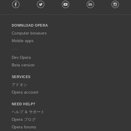
Facebook
Twitter
Youtube
LinkedIn
Instag
o
l
l
o
DOWNLOAD OPERA
w
O
Computer browsers
p
Mobile apps
e
r
a
Dev.Opera
Beta version
SERVICES
アドオン
Opera account
NEED HELP?
ヘルプ & サポート
Opera ブログ
Opera forums