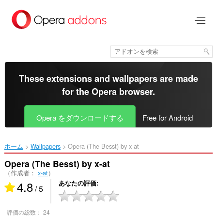
ス
キ
ッ
プ
し
て
メ
イ
These extensions and wallpapers are made
ン
for the
Opera browser
.
コ
ン
テ
Opera をダウンロードする
Free for Android
ン
ツ
に
ホーム
Wallpapers
Opera (The Besst) by x-at‎
移
動
Opera (The Besst) by x-at
（作成者：
x-at
）
4.8
あなたの評価
/ 5
評価の総数：
24