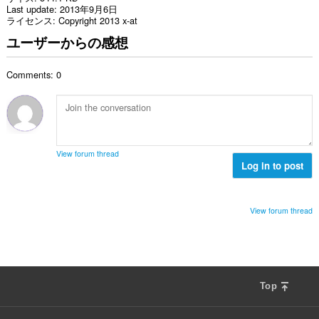
Last update
2013年9月6日
ライセンス
Copyright 2013 x-at
ユーザーからの感想
Comments: 0
View forum thread
Log in to post
View forum thread
Top
F