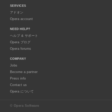
SERVICES
アドオン
Opera account
NEED HELP?
ヘルプ & サポート
Opera ブログ
Opera forums
COMPANY
Jobs
Become a partner
Press info
Contact us
Opera について
© Opera Software