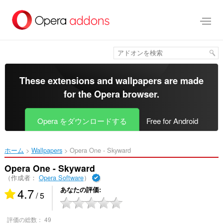
ス
キ
ッ
プ
し
て
メ
イ
These extensions and wallpapers are made
ン
for the
Opera browser
.
コ
ン
テ
Opera をダウンロードする
Free for Android
ン
ツ
に
ホーム
Wallpapers
Opera One - Skyward‎
移
動
Opera One - Skyward
（作成者：
Opera Software
）
4.7
あなたの評価
/ 5
評価の総数：
49